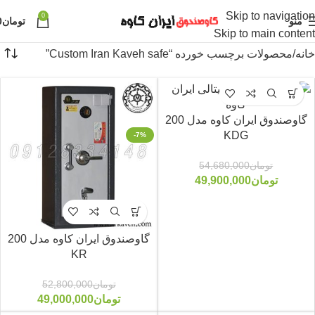
Skip to navigation
0
منو
تومان
0
Skip to main content
خانه
محصولات برچسب خورده “Custom Iran Kaveh safe”
گاوصندوق ایران کاوه مدل 200
KDG
-7%
-9%
تومان
54,680,000
تومان
49,900,000
گاوصندوق ایران کاوه مدل 200
KR
تومان
52,800,000
تومان
49,000,000