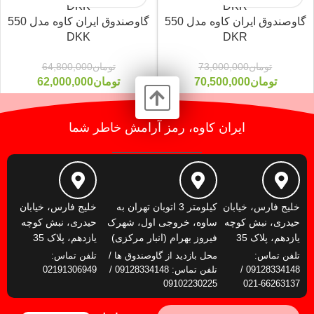
گاوصندوق ایران کاوه مدل 550
گاوصندوق ایران کاوه مدل 550
DKK
DKR
-4%
-3%
تومان
73,000,000
تومان
64,800,000
تومان
70,500,000
تومان
62,000,000
ایران کاوه، رمز آرامش خاطر شما
خلیج فارس، خیابان
کیلومتر 3 اتوبان تهران به
خلیج فارس، خیابان
حیدری، نبش کوچه
ساوه، خروجی اول، شهرک
حیدری، نبش کوچه
یازدهم، پلاک 35
فیروز بهرام (انبار مرکزی)
یازدهم، پلاک 35
تلفن تماس:
محل بازدید از گاوصندوق ها /
تلفن تماس:
09128334148 /
تلفن تماس: 09128334148 /
02191306949
09102230225
66263137-021