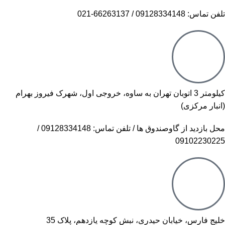
تلفن تماس: 09128334148 / 66263137-021
کیلومتر 3 اتوبان تهران به ساوه، خروجی اول، شهرک فیروز بهرام
(انبار مرکزی)
محل بازدید از گاوصندوق ها / تلفن تماس: 09128334148 /
09102230225
خلیج فارس، خیابان حیدری، نبش کوچه یازدهم، پلاک 35