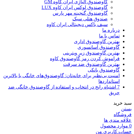
گاوصندوق آلیاژِی ایران کاوه GM
گاوصندوق لوکس ایران کاوه LUX
گاوصندوق گنجینه مهر پارس
صندوق هتلی سبک
سیف باکس دیجیتالی ایران کاوه
درباره ما
تماس با ما
بهترین گاوصندوق اداری
گاوصندوق آسانسوری
بهترین گاوصندوق زیر ویترینی
فراموش کردن رمز گاوصندوق کاوه
بهترین گاوصندوق ضد سرقت
گاوصندوق بانکی
امنیت بی‌نظیر برای خانه‌تان: گاوصندوق‌های خانگی با بالاترین
استانداردها
7 اشتباه رایج در انتخاب و استفاده از گاوصندوق خانگی ضد
حریق
سبد خرید
بستن
فروشگاه
علاقه مندی ها
0
موارد
محصول
حساب کاربری من