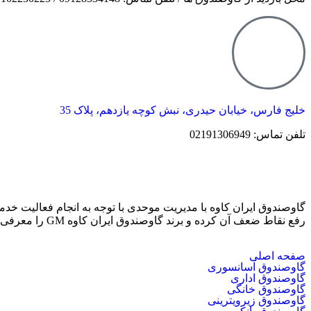
خلیج فارس، خیابان حیدری، نبش کوچه یازدهم، پلاک 35
تلفن تماس: 02191306949
گاوصندوق ایران کاوه با مدیریت موحدی با توجه به انجام فعالیت خ
رفع نقاط ضعف آن کرده و برند گاوصندوق ایران کاوه GM را معرفی می کند که دارای بهترین کیفیت و مکانیزم امنیتی است.
صفحه اصلی
گاوصندوق آسانسوری
گاوصندوق اداری
گاوصندوق خانگی
گاوصندوق زیرویترینی