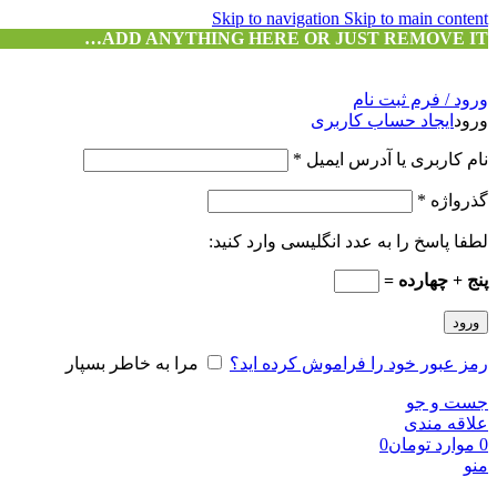
Skip to navigation
Skip to main content
ADD ANYTHING HERE OR JUST REMOVE IT…
ورود / فرم ثبت نام
ورود
ایجاد حساب کاربری
نام کاربری یا آدرس ایمیل
*
گذرواژه
*
لطفا پاسخ را به عدد انگلیسی وارد کنید:
پنج + چهارده =
ورود
رمز عبور خود را فراموش کرده اید؟
مرا به خاطر بسپار
جست و جو
علاقه مندی
0
موارد
تومان
0
منو