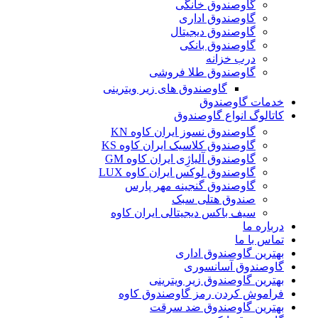
گاوصندوق خانگی
گاوصندوق اداری
گاوصندوق دیجیتال
گاوصندوق بانکی
درب خزانه
گاوصندوق طلا فروشی
گاوصندوق های زیر ویترینی
خدمات گاوصندوق
کاتالوگ انواع گاوصندوق
گاوصندوق نسوز ایران کاوه KN
گاوصندوق کلاسیک ایران کاوه KS
گاوصندوق آلیاژِی ایران کاوه GM
گاوصندوق لوکس ایران کاوه LUX
گاوصندوق گنجینه مهر پارس
صندوق هتلی سبک
سیف باکس دیجیتالی ایران کاوه
درباره ما
تماس با ما
بهترین گاوصندوق اداری
گاوصندوق آسانسوری
بهترین گاوصندوق زیر ویترینی
فراموش کردن رمز گاوصندوق کاوه
بهترین گاوصندوق ضد سرقت