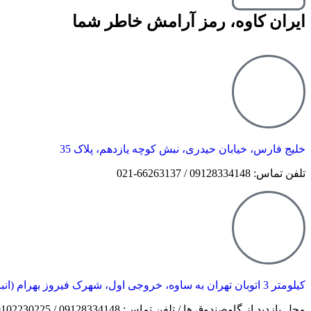
ایران کاوه، رمز آرامش خاطر شما
خلیج فارس، خیابان حیدری، نبش کوچه یازدهم، پلاک 35
تلفن تماس: 09128334148 / 66263137-021
کیلومتر 3 اتوبان تهران به ساوه، خروجی اول، شهرک فیروز بهرام (انبار مرکزی)
محل بازدید از گاوصندوق ها / تلفن تماس: 09128334148 / 09102230225