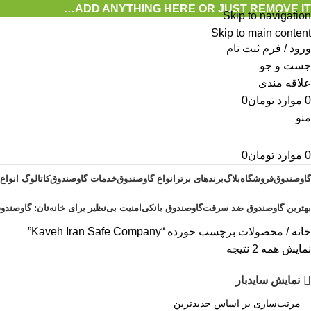
ADD ANYTHING HERE OR JUST REMOVE IT…
Skip to navigation
Skip to main content
ورود / فرم ثبت نام
جست و جو
علاقه مندی
0
موارد
تومان
0
منو
0
موارد
تومان
0
گاوصندوق
فروشگاه
بلاگ
برندهای برتر
انواع گاوصندوق
خدمات گاوصندوق
کاتالوگ انواع
بهترین گاوصندوق ضد سرقت
گاوصندوق بانکی
امنیت بی‌نظیر برای خانه‌تان: گاوصندوق
خانه
محصولات برچسب خورده “Kaveh Iran Safe Company”
نمایش همه 2 نتیجه
نمایش سایدبار