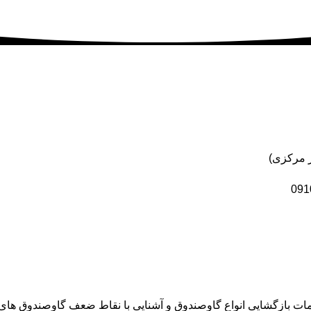
خدمات بازگشایی انواع گاوصندوق و آشنایی با نقاط ضعف گاوصندوق ها