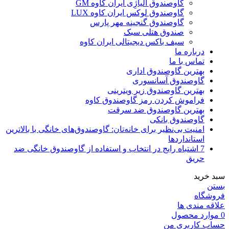
گاوصندوق آلیاژِی ایران کاوه GM
گاوصندوق لوکس ایران کاوه LUX
گاوصندوق گنجینه مهر پارس
صندوق هتلی سبک
سیف باکس دیجیتالی ایران کاوه
درباره ما
تماس با ما
بهترین گاوصندوق اداری
گاوصندوق آسانسوری
بهترین گاوصندوق زیر ویترینی
فراموش کردن رمز گاوصندوق کاوه
بهترین گاوصندوق ضد سرقت
گاوصندوق بانکی
امنیت بی‌نظیر برای خانه‌تان: گاوصندوق‌های خانگی با بالاترین
استانداردها
7 اشتباه رایج در انتخاب و استفاده از گاوصندوق خانگی ضد
حریق
سبد خرید
بستن
فروشگاه
علاقه مندی ها
0
موارد
محصول
حساب کاربری من