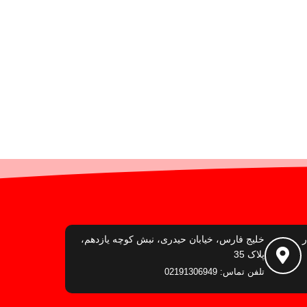
ر
خلیج فارس، خیابان حیدری، نبش کوچه یازدهم،
پلاک 35
تلفن تماس: 02191306949