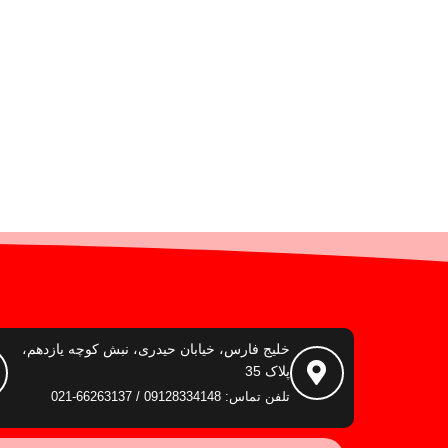
خلیج فارس، خیابان حیدری، نبش کوچه یازدهم،
پلاک 35
تلفن تماس: 09128334148 / 66263137-021