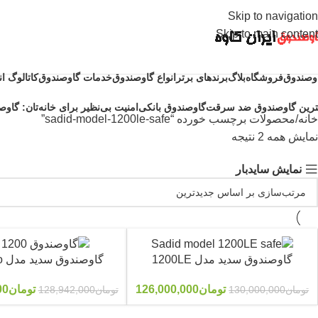
Skip to navigation
Skip to main content
وصندوق
فروشگاه
بلاگ
برندهای برتر
انواع گاوصندوق
خدمات گاوصندوق
کاتالوگ ا
ترین گاوصندوق ضد سرقت
گاوصندوق بانکی
امنیت بی‌نظیر برای خانه‌تان: گاوصن
خانه
محصولات برچسب خورده “sadid-model-1200le-safe”
نمایش همه 2 نتیجه
نمایش سایدبار
گاوصندوق سدید مدل 1200LE
گاوصندوق سدید مدل 1200Pro
تومان
126,000,000
تومان
00
تومان
130,000,000
تومان
128,942,000
-4%
-3%