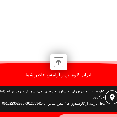
ایران کاوه، رمز آرامش خاطر شما
کیلومتر 3 اتوبان تهران به ساوه، خروجی اول، شهرک فیروز بهرام (انبا
مرکزی)
محل بازدید از گاوصندوق ها / تلفن تماس: 09128334148 / 09102230225