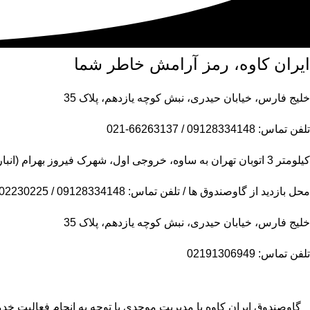
ایران کاوه، رمز آرامش خاطر شما
خلیج فارس، خیابان حیدری، نبش کوچه یازدهم، پلاک 35
تلفن تماس: 09128334148 / 66263137-021
کیلومتر 3 اتوبان تهران به ساوه، خروجی اول، شهرک فیروز بهرام (انبار مرکزی)
محل بازدید از گاوصندوق ها / تلفن تماس: 09128334148 / 09102230225
خلیج فارس، خیابان حیدری، نبش کوچه یازدهم، پلاک 35
تلفن تماس: 02191306949
گاوصندوق ایران کاوه با مدیریت موحدی با توجه به انجام فعالیت 