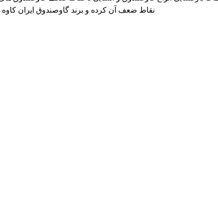
نقاط ضعف آن کرده و برند گاوصندوق ایران کاوه GM را معرفی می کند که دارای بهترین کیفیت و مکانیزم امنیتی است.