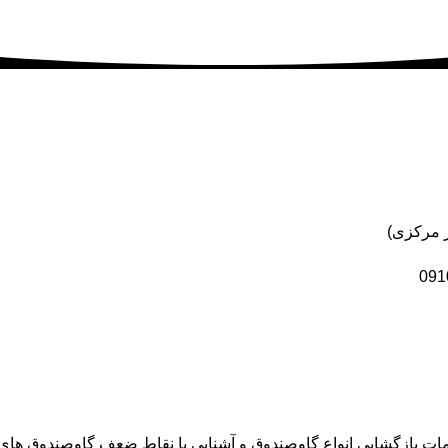
خدمات بازگشایی انواع گاوصندوق و آشنایی با نقاط ضعف گاوصندوق ها