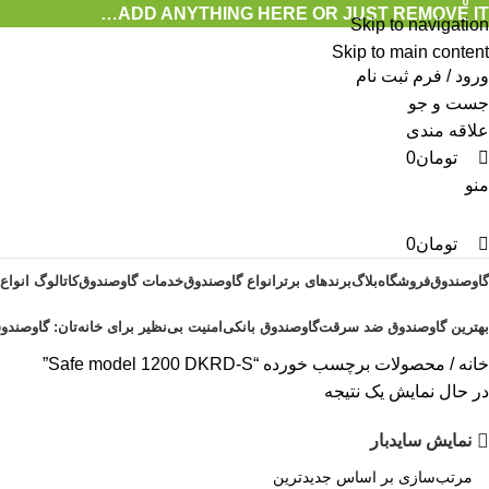
0
0
0
ADD ANYTHING HERE OR JUST REMOVE IT…
Skip to navigation
Skip to main content
ورود / فرم ثبت نام
جست و جو
علاقه مندی
تومان
0
منو
تومان
0
گاوصندوق
فروشگاه
بلاگ
برندهای برتر
انواع گاوصندوق
خدمات گاوصندوق
کاتالوگ انواع
بهترین گاوصندوق ضد سرقت
گاوصندوق بانکی
امنیت بی‌نظیر برای خانه‌تان: گاوصندوق
خانه
محصولات برچسب خورده “Safe model 1200 DKRD-S”
در حال نمایش یک نتیجه
نمایش سایدبار