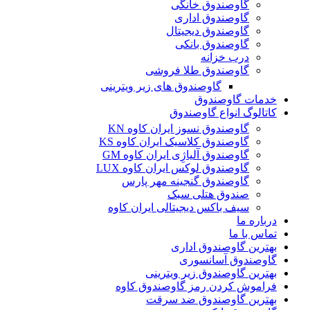
گاوصندوق خانگی
گاوصندوق اداری
گاوصندوق دیجیتال
گاوصندوق بانکی
درب خزانه
گاوصندوق طلا فروشی
گاوصندوق های زیر ویترینی
خدمات گاوصندوق
کاتالوگ انواع گاوصندوق
گاوصندوق نسوز ایران کاوه KN
گاوصندوق کلاسیک ایران کاوه KS
گاوصندوق آلیاژِی ایران کاوه GM
گاوصندوق لوکس ایران کاوه LUX
گاوصندوق گنجینه مهر پارس
صندوق هتلی سبک
سیف باکس دیجیتالی ایران کاوه
درباره ما
تماس با ما
بهترین گاوصندوق اداری
گاوصندوق آسانسوری
بهترین گاوصندوق زیر ویترینی
فراموش کردن رمز گاوصندوق کاوه
بهترین گاوصندوق ضد سرقت