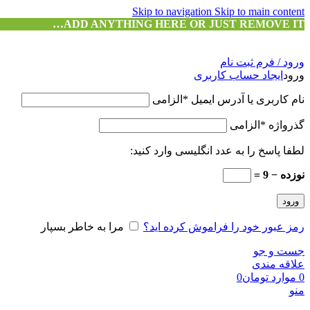
Skip to navigation
Skip to main content
ADD ANYTHING HERE OR JUST REMOVE IT…
ورود / فرم ثبت نام
ورود
ایجاد حساب کاربری
نام کاربری یا آدرس ایمیل
*
الزامی
گذرواژه
*
الزامی
لطفا پاسخ را به عدد انگلیسی وارد کنید:
نوزده − 9 =
ورود
رمز عبور خود را فراموش کرده اید؟
مرا به خاطر بسپار
جست و جو
علاقه مندی
0
موارد
تومان
0
منو