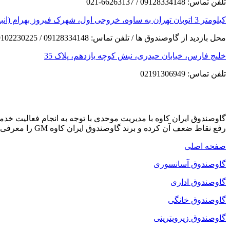
تلفن تماس: 09128334148 / 66263137-021
کیلومتر 3 اتوبان تهران به ساوه، خروجی اول، شهرک فیروز بهرام (انبار مرکزی)
محل بازدید از گاوصندوق ها / تلفن تماس: 09128334148 / 09102230225
خلیج فارس، خیابان حیدری، نبش کوچه یازدهم، پلاک 35
تلفن تماس: 02191306949
گاوصندوق ایران کاوه با مدیریت موحدی با توجه به انجام فعالیت خ
رفع نقاط ضعف آن کرده و برند گاوصندوق ایران کاوه GM را معرفی می کند که دارای بهترین کیفیت و مکانیزم امنیتی است.
صفحه اصلی
گاوصندوق آسانسوری
گاوصندوق اداری
گاوصندوق خانگی
گاوصندوق زیرویترینی