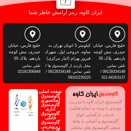
ایران کاوه، رمز آرامش خاطر شما
خلیج فارس، خیابان
کیلومتر 3 اتوبان تهران به
خلیج فارس، خیابان
حیدری، نبش کوچه
ساوه، خروجی اول، شهرک
حیدری، نبش کوچه
یازدهم، پلاک 35
فیروز بهرام (انبار مرکزی)
یازدهم، پلاک 35
تلفن تماس:
محل بازدید از گاوصندوق ها /
تلفن تماس:
09128334148 /
تلفن تماس: 09128334148 /
02191306949
09102230225
66263137-021
صفحه اصلی
گاوصندوق
آسانسوری
گاوصندوق ایران کاوه با مدیریت
گاوصندوق
موحدی با توجه به انجام فعالیت
اداری
گاوصندوق
خدمات بازگشایی انواع
خانگی
گاوصندوق و آشنایی با نقاط
گاوصندوق
زیرویترینی
ضعف گاوصندوق های مختلف
گاوصندوق