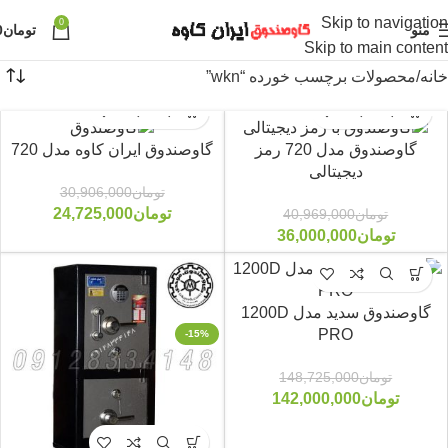
Skip to navigation
0
منو
تومان
0
Skip to main content
خانه
محصولات برچسب خورده “wkn”
گاوصندوق مدل 720 رمز
گاوصندوق ایران کاوه مدل 720
دیجیتالی
تومان
30,906,000
-20%
-12%
تومان
24,725,000
تومان
40,969,000
تومان
36,000,000
گاوصندوق سدید مدل 1200D
PRO
-15%
-5%
تومان
148,725,000
تومان
142,000,000