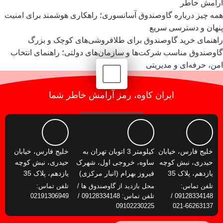
آرامش خاطر
همه چیز درباره گاوصندوق آسانسوری؛ راهکاری هوشمند برای امنیت
پنهان و دسترسی سریع
راهنمای خرید گاوصندوق برای طلافروشی‌های کوچک و بزرگ
گاوصندوق مناسب شرکت‌ها و سازمان‌های دولتی؛ راهنمای انتخاب
امن، حرفه‌ای و مدیریتی
ایران کاوه، رمز آرامش خاطر شما
خلیج فارس، خیابان
کیلومتر 3 اتوبان تهران به
خلیج فارس، خیابان
حیدری، نبش کوچه
ساوه، خروجی اول، شهرک
حیدری، نبش کوچه
یازدهم، پلاک 35
فیروز بهرام (انبار مرکزی)
یازدهم، پلاک 35
تلفن تماس:
محل بازدید از گاوصندوق ها /
تلفن تماس:
09128334148 /
تلفن تماس: 09128334148 /
02191306949
09102230225
66263137-021