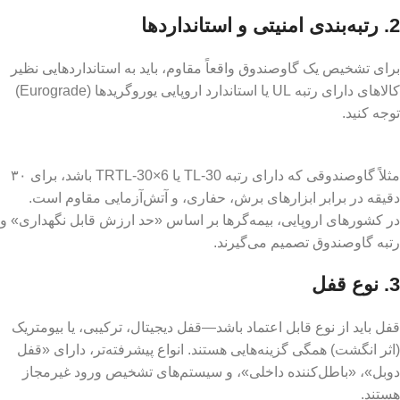
2. رتبه‌بندی امنیتی و استانداردها
برای تشخیص یک گاوصندوق واقعاً مقاوم، باید به استانداردهایی نظیر
کالاهای دارای رتبه UL یا استاندارد اروپایی یوروگرید‌ها (Eurograde)
توجه کنید.
مثلاً گاوصندوقی که دارای رتبه TL‑30 یا TRTL‑30×6 باشد، برای ۳۰
دقیقه در برابر ابزارهای برش، حفاری، و آتش‌آزمایی مقاوم است.
در کشورهای اروپایی، بیمه‌گرها بر اساس «حد ارزش قابل نگهداری» و
رتبه گاوصندوق تصمیم می‌گیرند.
3. نوع قفل
قفل باید از نوع قابل اعتماد باشد—قفل دیجیتال، ترکیبی، یا بیومتریک
(اثر انگشت) همگی گزینه‌هایی هستند. انواع پیشرفته‌تر، دارای «قفل
دوبل»، «باطل‌کننده داخلی»، و سیستم‌های تشخیص ورود غیرمجاز
هستند.