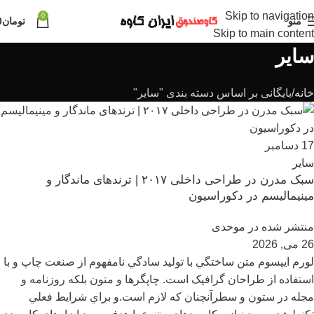
Skip to navigation
0
منو
تومان
0
Skip to main content
سایر
خانه
بایگانی بر اساس دسته بندی "سایر"
17
دسامبر
سایر
سبک مدرن در طراحی داخلی ۲۰۱۷ | ترندهای ماندگار و
مینیمالیسم در دکوراسیون
منتشر شده در
موحدی
26 می, 2026
لورم ايپسوم متن ساختگي با توليد سادگي نامفهوم از صنعت چاپ و با
استفاده از طراحان گرافيک است. چاپگرها و متون بلکه روزنامه و
مجله در ستون و سطرآنچنان که لازم است.و براي شرايط فعلي