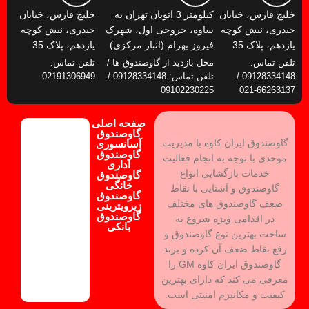
خلیج فارس، خیابان
کیلومتر 3 اتوبان تهران به
خلیج فارس، خیابان
حیدری، نبش کوچه
ساوه، خروجی اول، شهرک
حیدری، نبش کوچه
یازدهم، پلاک 35
فیروز بهرام (انبار مرکزی)
یازدهم، پلاک 35
تلفن تماس:
محل بازدید از گاوصندوق ها /
تلفن تماس:
09128334148 /
تلفن تماس: 09128334148 /
02191306949
09102230225
66263137-021
صفحه اصلی
گاوصندوق
گاوصندوق ایران کاوه با مدیریت
آسانسوری
گاوصندوق
موحدی با توجه به انجام فعالیت
اداری
خدمات بازگشایی انواع
گاوصندوق
خانگی
گاوصندوق و آشنایی با نقاط
گاوصندوق
ضعف گاوصندوق های مختلف
زیرویترینی
گاوصندوق
در اقدامی ویژه شروع به
بانکی
ساخت بهترین نوع گاوصندوق و
رفع نقاط ضعف آن کرده و برند
گاوصندوق ایران کاوه GM را
معرفی می کند که دارای بهترین
کیفیت و مکانیزم امنیتی است.