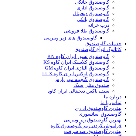
گاوصندوق خانگی
گاوصندوق اداری
گاوصندوق دیجیتال
گاوصندوق بانکی
درب خزانه
گاوصندوق طلا فروشی
گاوصندوق های زیر ویترینی
خدمات گاوصندوق
کاتالوگ انواع گاوصندوق
گاوصندوق نسوز ایران کاوه KN
گاوصندوق کلاسیک ایران کاوه KS
گاوصندوق آلیاژِی ایران کاوه GM
گاوصندوق لوکس ایران کاوه LUX
گاوصندوق گنجینه مهر پارس
صندوق هتلی سبک
سیف باکس دیجیتالی ایران کاوه
درباره ما
تماس با ما
بهترین گاوصندوق اداری
گاوصندوق آسانسوری
بهترین گاوصندوق زیر ویترینی
فراموش کردن رمز گاوصندوق کاوه
بهترین گاوصندوق ضد سرقت