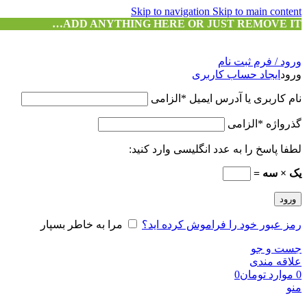
Skip to navigation
Skip to main content
ADD ANYTHING HERE OR JUST REMOVE IT…
ورود / فرم ثبت نام
ورود
ایجاد حساب کاربری
نام کاربری یا آدرس ایمیل
*
الزامی
گذرواژه
*
الزامی
لطفا پاسخ را به عدد انگلیسی وارد کنید:
یک × سه =
ورود
رمز عبور خود را فراموش کرده اید؟
مرا به خاطر بسپار
جست و جو
علاقه مندی
0
موارد
تومان
0
منو