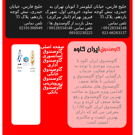
خلیج فارس، خیابان
کیلومتر 3 اتوبان تهران به
خلیج فارس، خیابان
حیدری، نبش کوچه
ساوه، خروجی اول، شهرک
حیدری، نبش کوچه
یازدهم، پلاک 35
فیروز بهرام (انبار مرکزی)
یازدهم، پلاک 35
تلفن تماس:
محل بازدید از گاوصندوق ها /
تلفن تماس:
09128334148 /
تلفن تماس: 09128334148 /
02191306949
09102230225
66263137-021
صفحه اصلی
گاوصندوق
آسانسوری
گاوصندوق
گاوصندوق ایران کاوه با
اداری
مدیریت موحدی با توجه به
گاوصندوق
انجام فعالیت خدمات
خانگی
بازگشایی انواع گاوصندوق و
گاوصندوق
آشنایی با نقاط ضعف
زیرویترینی
گاوصندوق های مختلف در
گاوصندوق
اقدامی ویژه شروع به ساخت
بانکی
بهترین نوع گاوصندوق و رفع
نقاط ضعف آن کرده و برند
گاوصندوق ایران کاوه GM را
معرفی می کند که دارای
بهترین کیفیت و مکانیزم
امنیتی است.