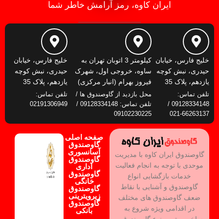
ایران کاوه، رمز آرامش خاطر شما
خلیج فارس، خیابان
کیلومتر 3 اتوبان تهران به
خلیج فارس، خیابان
حیدری، نبش کوچه
ساوه، خروجی اول، شهرک
حیدری، نبش کوچه
یازدهم، پلاک 35
فیروز بهرام (انبار مرکزی)
یازدهم، پلاک 35
تلفن تماس:
محل بازدید از گاوصندوق ها /
تلفن تماس:
09128334148 /
تلفن تماس: 09128334148 /
02191306949
09102230225
66263137-021
صفحه اصلی
گاوصندوق
آسانسوری
گاوصندوق ایران کاوه با مدیریت
گاوصندوق
موحدی با توجه به انجام فعالیت
اداری
گاوصندوق
خدمات بازگشایی انواع
خانگی
گاوصندوق و آشنایی با نقاط
گاوصندوق
زیرویترینی
ضعف گاوصندوق های مختلف
گاوصندوق
در اقدامی ویژه شروع به
بانکی
ساخت بهترین نوع گاوصندوق و