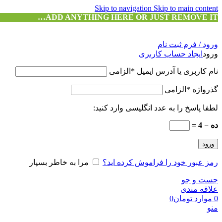
Skip to navigation
Skip to main content
ADD ANYTHING HERE OR JUST REMOVE IT…
ورود / فرم ثبت نام
ورود
ایجاد حساب کاربری
نام کاربری یا آدرس ایمیل
*
الزامی
گذرواژه
*
الزامی
لطفا پاسخ را به عدد انگلیسی وارد کنید:
ده − 4 =
ورود
رمز عبور خود را فراموش کرده اید؟
مرا به خاطر بسپار
جست و جو
علاقه مندی
0
موارد
تومان
0
منو