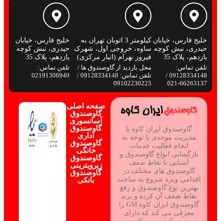
خلیج فارس، خیابان
کیلومتر 3 اتوبان تهران به
خلیج فارس، خیابان
حیدری، نبش کوچه
ساوه، خروجی اول، شهرک
حیدری، نبش کوچه
یازدهم، پلاک 35
فیروز بهرام (انبار مرکزی)
یازدهم، پلاک 35
تلفن تماس:
محل بازدید از گاوصندوق ها /
تلفن تماس:
09128334148 /
تلفن تماس: 09128334148 /
02191306949
09102230225
66263137-021
صفحه اصلی
گاوصندوق
آسانسوری
گاوصندوق
گاوصندوق ایران کاوه با
اداری
مدیریت موحدی با توجه به
گاوصندوق
انجام فعالیت خدمات
خانگی
بازگشایی انواع گاوصندوق و
گاوصندوق
آشنایی با نقاط ضعف
زیرویترینی
گاوصندوق های مختلف در
گاوصندوق
اقدامی ویژه شروع به ساخت
بانکی
بهترین نوع گاوصندوق و رفع
نقاط ضعف آن کرده و برند
گاوصندوق ایران کاوه GM را
معرفی می کند که دارای