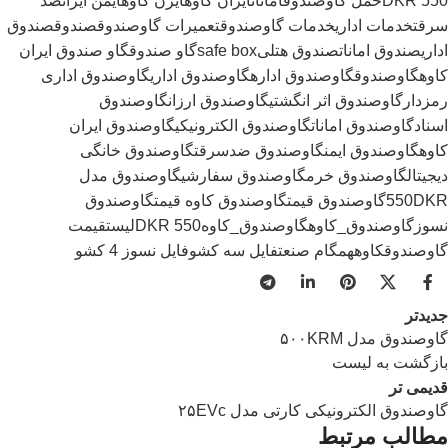
550 DKR
حمل گاوصندوق
امانات
ایران کاوه
ایرن کاوه
ایمن ایران
ضد
سرقت
خدمات اداری
خدمات گاوصندوق
تعمیرات گاوصندوق
صندوق
صندوق
اداری
صندوق امانات
صندوق هتلی
safe box
گاو صندوق
گاو صندوق ایران
کاوه
گاوصندوق
گاوصندوق اداره
گاوصندوق اداری
گاوصندوق اداری
رمزدار
گاوصندوق اثر انگشتی
گاوصندوق ارزان
گاوصندوق
اسناد
گاوصندوق امانات
گاوصندوق الکترونیکی
گاوصندوق ایران
کاوه
گاوصندوق ایمن
گاوصندوق ضدسرقت
گاوصندوق خانگی
دیجیتال
گاوصندوق خرم
گاوصندوق سفارشی
گاوصندوق مدل
550DKR
گاوصندوق قیمت
گاوصندوق کاوه قیمت
گاوصندوق
نسوز
گاوصندوق_کاوه
گاوصندوق_کاوه550 DKR
لیستقیمت
گاوصندوق
کاوه
همگام صنعت
فایل سه کشو
فایل نسوز 4 کشو
جدیدتر
گاوصندوق مدل ۵۰۰KRM
بازگشت به لیست
قدیمی تر
گاوصندوق الکترونیکی کارتی مدل ۲۵EVc
مطالب مرتبط