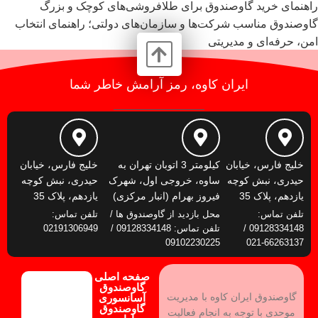
راهنمای خرید گاوصندوق برای طلافروشی‌های کوچک و بزرگ
گاوصندوق مناسب شرکت‌ها و سازمان‌های دولتی؛ راهنمای انتخاب
امن، حرفه‌ای و مدیریتی
ایران کاوه، رمز آرامش خاطر شما
خلیج فارس، خیابان
کیلومتر 3 اتوبان تهران به
خلیج فارس، خیابان
حیدری، نبش کوچه
ساوه، خروجی اول، شهرک
حیدری، نبش کوچه
یازدهم، پلاک 35
فیروز بهرام (انبار مرکزی)
یازدهم، پلاک 35
تلفن تماس:
محل بازدید از گاوصندوق ها /
تلفن تماس:
09128334148 /
تلفن تماس: 09128334148 /
02191306949
09102230225
66263137-021
صفحه اصلی
گاوصندوق
گاوصندوق ایران کاوه با مدیریت
آسانسوری
گاوصندوق
موحدی با توجه به انجام فعالیت