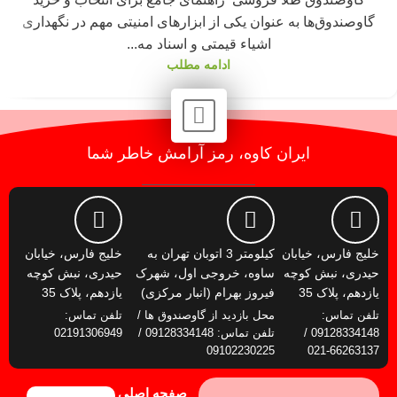
گاوصندوق‌ها به عنوان یکی از ابزارهای امنیتی مهم در نگهداری
اشیاء قیمتی و اسناد مه...
ادامه مطلب
ایران کاوه، رمز آرامش خاطر شما
خلیج فارس، خیابان
کیلومتر 3 اتوبان تهران به
خلیج فارس، خیابان
حیدری، نبش کوچه
ساوه، خروجی اول، شهرک
حیدری، نبش کوچه
یازدهم، پلاک 35
فیروز بهرام (انبار مرکزی)
یازدهم، پلاک 35
تلفن تماس:
محل بازدید از گاوصندوق ها /
تلفن تماس:
09128334148 /
تلفن تماس: 09128334148 /
02191306949
09102230225
66263137-021
صفحه اصلی