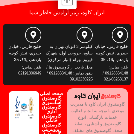
ایران کاوه، رمز آرامش خاطر شما
خلیج فارس، خیابان
کیلومتر 3 اتوبان تهران به
خلیج فارس، خیابان
حیدری، نبش کوچه
ساوه، خروجی اول، شهرک
حیدری، نبش کوچه
یازدهم، پلاک 35
فیروز بهرام (انبار مرکزی)
یازدهم، پلاک 35
تلفن تماس:
محل بازدید از گاوصندوق ها /
تلفن تماس:
09128334148 /
تلفن تماس: 09128334148 /
02191306949
09102230225
66263137-021
صفحه اصلی
گاوصندوق
آسانسوری
گاوصندوق ایران کاوه با مدیریت
گاوصندوق
موحدی با توجه به انجام فعالیت
اداری
گاوصندوق
خدمات بازگشایی انواع
خانگی
گاوصندوق و آشنایی با نقاط
گاوصندوق
زیرویترینی
ضعف گاوصندوق های مختلف
گاوصندوق