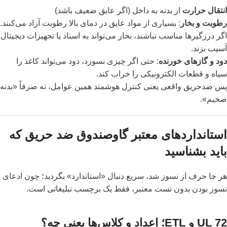
انتقال حرارت
از بدنه به داخل (اگر عایق ضعیف باشد)
رطوبت و بخار
: بسیاری از مواد عایق در دمای بالا رطوبت آزاد می‌کنند.
اگر درزگیرها مناسب نباشند، بخار می‌تواند به اسناد یا تجهیزات دیجیتال
آسیب بزند.
دود و گازهای خورنده
: حتی اگر چیزی نسوزد، دود می‌تواند کاغذ را
سیاه و قطعات الکترونیکی را خراب کند.
پس ضدحریق واقعی یعنی کنترل هوشمند همین عوامل، نه صرفاً «بدنه
ضخیم».
استانداردهای معتبر گاوصندوق ضد حریق که
باید بشناسید
هر جا حرف از نسوز شد، سریع دنبال «استاندارد» بگردید؛ چون ادعای
نسوز بودن بدون تست معتبر، فقط یک برچسب تبلیغاتی است.
UL 72 و ETL؛ اعداد و کلاس‌ها یعنی چه؟