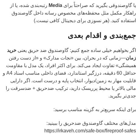
یا گاوصندوقی بگیرید که صراحتاً برای
Media
رتبه‌بندی شده، یا از
راهکار مکمل مثل محفظه‌های مخصوص رسانه داخل گاوصندوق
استفاده کنید. (هر نسوزی برای دیجیتال کافی نیست.)
جمع‌بندی و اقدام بعدی
اگر بخواهیم خیلی ساده جمع کنیم: گاوصندوق ضد حریق یعنی
خرید
زمان
—زمانی که در بحران، بین «نجات مدارک» و «از دست رفتن
همیشگی» تفاوت ایجاد می‌کند. برای اکثر افراد، یک مدل با مقاومت
حداقل 60 دقیقه، درزگیر استاندارد، فضای داخلی مناسب اسناد A4 و
قابلیت مهار به زمین/دیوار، انتخاب پایه و درست است. اگر دارایی
مالی بالاتر یا محیط پرریسک دارید، ترکیب ضدحریق + ضدسرقت را
جدی‌تر بگیرید.
برای اینکه سریع‌تر به گزینه مناسب برسید:
مدل‌های مختلف گاوصندوق ضدحریق را ببینید:
https://irkaveh.com/safe-box/fireproof-safes