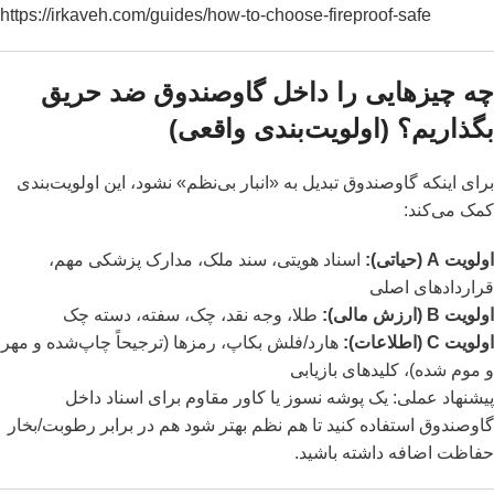
https://irkaveh.com/guides/how-to-choose-fireproof-safe
چه چیزهایی را داخل گاوصندوق ضد حریق
بگذاریم؟ (اولویت‌بندی واقعی)
برای اینکه گاوصندوق تبدیل به «انبار بی‌نظم» نشود، این اولویت‌بندی
کمک می‌کند:
اولویت A (حیاتی):
اسناد هویتی، سند ملک، مدارک پزشکی مهم،
قراردادهای اصلی
اولویت B (ارزش مالی):
طلا، وجه نقد، چک، سفته، دسته چک
اولویت C (اطلاعات):
هارد/فلش بکاپ، رمزها (ترجیحاً چاپ‌شده و مهر
و موم شده)، کلیدهای بازیابی
پیشنهاد عملی: یک پوشه نسوز یا کاور مقاوم برای اسناد داخل
گاوصندوق استفاده کنید تا هم نظم بهتر شود هم در برابر رطوبت/بخار
حفاظت اضافه داشته باشید.