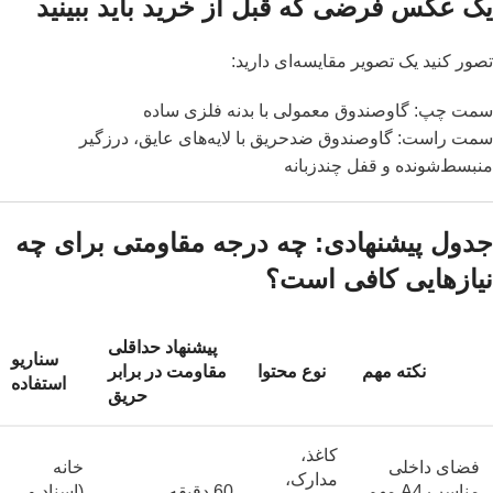
یک عکس فرضی که قبل از خرید باید ببینید
تصور کنید یک تصویر مقایسه‌ای دارید:
سمت چپ: گاوصندوق معمولی با بدنه فلزی ساده
سمت راست: گاوصندوق ضدحریق با لایه‌های عایق، درزگیر
منبسط‌شونده و قفل چندزبانه
جدول پیشنهادی: چه درجه مقاومتی برای چه
نیازهایی کافی است؟
پیشنهاد حداقلی
سناریو
نکته مهم
نوع محتوا
مقاومت در برابر
استفاده
حریق
کاغذ،
فضای داخلی
خانه
مدارک،
مناسب A4 مهم
60 دقیقه
(اسناد و