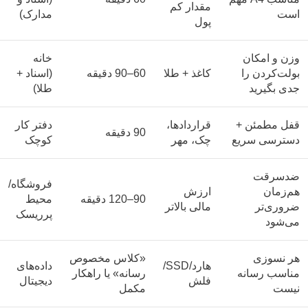
مقدار کم
است
مدارک)
پول
وزن و امکان
خانه
بولت‌کردن را
کاغذ + طلا
60–90 دقیقه
(اسناد +
جدی بگیرید
طلا)
قفل مطمئن +
قراردادها،
دفتر کار
90 دقیقه
دسترسی سریع
چک، مهر
کوچک
ضدسرقت
فروشگاه/
هم‌زمان
ارزش
90–120 دقیقه
محیط
ضروری‌تر
مالی بالاتر
پرریسک
می‌شود
هر نسوزی
«کلاس مخصوص
هارد/SSD/
داده‌های
مناسب رسانه
رسانه» یا راهکار
فلش
دیجیتال
نیست
مکمل