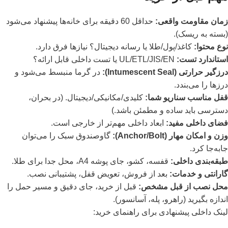
زمان مقاومت واقعی:
حداقل 60 دقیقه برای خانه‌ها پیشنهاد می‌شود
(بسته به ریسک).
نوع محتوا:
کاغذ/پول/طلا یا رسانه دیجیتال؟ نیازها فرق دارد.
استاندارد تست:
UL/ETL/JIS/EN یا تست داخلی قابل ارائه؟
درزگیر حرارتی (Intumescent Seal):
در گرما منبسط می‌شود و
درزها را می‌بندد.
قفل مناسب سناریو شما:
کلیدی/مکانیکی/دیجیتال. (در بحران،
دسترسی باید ساده و مطمئن باشد.)
فضای داخلی مفید:
ابعاد داخلی مهم‌تر از خارجی است.
وزن و امکان مهار (Anchor/Bolt):
گاوصندوق سبک را می‌توان
جابه‌جا کرد.
طبقه‌بندی داخلی:
قفسه، کشو، جای پوشه A4، محل جدا برای طلا.
گارانتی و خدمات:
بعد از فروش، تعویض قفل، پشتیبانی نصب.
محل نصب از قبل مشخص:
قبل از خرید، جای دقیق و مسیر حمل را
اندازه بگیرید (راهرو، پله، آسانسور).
لینک داخلی پیشنهادی برای راهنمای خرید: