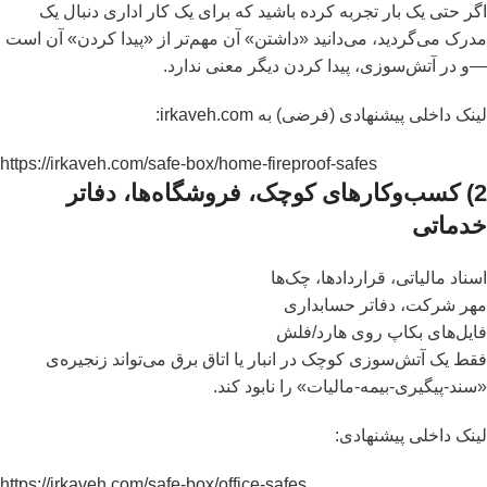
اگر حتی یک بار تجربه کرده باشید که برای یک کار اداری دنبال یک
مدرک می‌گردید، می‌دانید «داشتن» آن مهم‌تر از «پیدا کردن» آن است
—و در آتش‌سوزی، پیدا کردن دیگر معنی ندارد.
لینک داخلی پیشنهادی (فرضی) به
irkaveh.com
:
https://irkaveh.com/safe-box/home-fireproof-safes
2) کسب‌وکارهای کوچک، فروشگاه‌ها، دفاتر
خدماتی
اسناد مالیاتی، قراردادها، چک‌ها
مهر شرکت، دفاتر حسابداری
فایل‌های بکاپ روی هارد/فلش
فقط یک آتش‌سوزی کوچک در انبار یا اتاق برق می‌تواند زنجیره‌ی
«سند-پیگیری-بیمه-مالیات» را نابود کند.
لینک داخلی پیشنهادی:
https://irkaveh.com/safe-box/office-safes