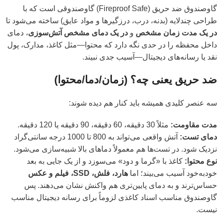
گاوصندوق ضد حریق (Fireproof Safe) گاوصندوقی است که با
طراحی چندلایه (بدنه، درب، درزگیرها و مواد عایق) ساخته می‌شود تا
در یک مدت زمان مشخص
و
در یک دمای مشخص آتش‌سوزی
، دمای
داخل محفظه را در حدی نگه دارد که محتوا—مثل کاغذ، مدارک، پول
نقد یا رسانه‌های دیجیتال—آسیب جدی نبیند.
ضد حریق یعنی چه؟ (زمان/دما/محتوا)
سه عنصر کلیدی همیشه باید کنار هم دیده شوند:
مدت مقاومت:
مثلاً 30 دقیقه، 60 دقیقه، 90 دقیقه یا 120 دقیقه.
دمای تست:
آتش واقعی می‌تواند به 800 تا 1000 درجه سانتی‌گراد
نزدیک شود. در تست‌ها هم معمولاً دماهای بالا شبیه‌سازی می‌شود.
نوع محتوا:
کاغذ با «گرما و دود» می‌سوزد و از یک جایی به بعد
خودبه‌خود آسیب می‌بیند؛ اما
هارد، فلش، SSD، فیلم و عکس
حساس‌ترند و به دمای پایین‌تری هم واکنش نشان می‌دهند. پس
گاوصندوق مناسب اسناد کاغذی لزوماً برای رسانه دیجیتال مناسب
نیست.