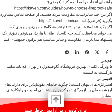
راهنمای انتخاب را مطالعه کنید (فرضی):
https://irkaveh.com/guides/how-to-choose-fireproof-safe
اگر بین چند سایز/مدت مقاومت مردد هستید، از صفحه تماس مشاوره
بگیرید (فرضی):
https://irkaveh.com/contact
اگر بگید «خانه» هستید یا «دفتر/فروشگاه» و مهم‌ترین چیزی که
می‌خواید محافظت کنید چیه (اسناد، طلا، یا هارد)، می‌تونم دقیق‌تر یک
پیشنهاد مدل/زمان مقاومت و سایز مناسب هم براتون جمع‌بندی کنم.
جدیدتر
۵ ویژگی کلیدی بهترین فروشگاه گاوصندوق در تهران که باید بدانید
بازگشت به لیست
قدیمی تر
استراتژی‌های پنهان امنیت؛ چگونه خانه‌ای نفوذناپذیر برای دارایی‌های
ارزشمندمان بسازیم؟ (با تمرکز بر روانشناسی امنیت و راهکارهای
عملی)
ایران کاوه، رمز آرامش خاطر شما