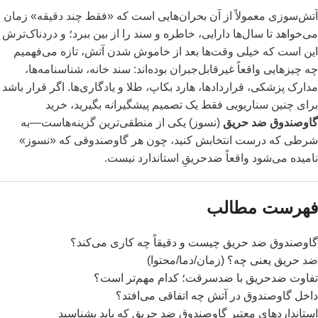
آتش‌سوزی معمولاً از آن بحران‌هایی است که «فقط چند دقیقه» زمان
می‌خواهد تا سال‌ها دارایی، خاطره و سند را از بین ببرد؛ و دردناک‌ترش
این است که خیلی وقت‌ها بعد از خاموش شدن آتش، تازه می‌فهمیم
چه چیزهایی واقعاً غیرقابل‌جبران بوده‌اند: سند خانه، شناسنامه‌ها،
مدارک پزشکی، قراردادها، هارد بکاپ، طلا و یادگاری‌ها. اگر قرار باشد
برای چنین سناریویی فقط یک تصمیم پیشگیرانه بگیرید، خرید
گاوصندوق ضد حریق
(نسوز) یکی از منطقی‌ترین گزینه‌هاست—به
شرطی که درست انتخابش کنید، چون هر گاوصندوقی که «نسوز»
نامیده می‌شود واقعاً ضدحریقِ استاندارد نیست.
فهرست مطالب
گاوصندوق ضد حریق چیست و دقیقاً چه کاری می‌کند؟
ضد حریق یعنی چه؟ (زمان/دما/محتوا)
تفاوت ضدحریق با ضدسرقت؛ کدام مهم‌تر است؟
داخل گاوصندوق در آتش چه اتفاقی می‌افتد؟
استانداردهای معتبر گاوصندوق ضد حریق که باید بشناسید