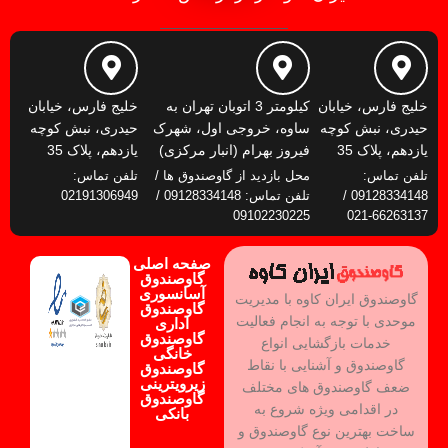
خلیج فارس، خیابان
کیلومتر 3 اتوبان تهران به
خلیج فارس، خیابان
حیدری، نبش کوچه
ساوه، خروجی اول، شهرک
حیدری، نبش کوچه
یازدهم، پلاک 35
فیروز بهرام (انبار مرکزی)
یازدهم، پلاک 35
تلفن تماس:
محل بازدید از گاوصندوق ها /
تلفن تماس:
09128334148 /
تلفن تماس: 09128334148 /
02191306949
09102230225
66263137-021
صفحه اصلی
گاوصندوق
آسانسوری
گاوصندوق ایران کاوه با مدیریت
گاوصندوق
موحدی با توجه به انجام فعالیت
اداری
گاوصندوق
خدمات بازگشایی انواع
خانگی
گاوصندوق و آشنایی با نقاط
گاوصندوق
زیرویترینی
ضعف گاوصندوق های مختلف
گاوصندوق
در اقدامی ویژه شروع به
بانکی
ساخت بهترین نوع گاوصندوق و