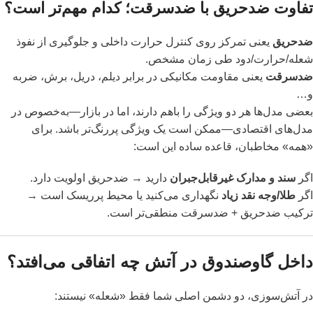
تفاوت ضدحریق با ضدسرقت؛ کدام مهم‌تر است؟
ضدحریق
یعنی تمرکز روی کنترل حرارت داخلی و جلوگیری از نفوذ
شعله/حرارت/دود طی زمان مشخص.
ضدسرقت
یعنی مقاومت مکانیکی در برابر دیلم، دریل، برش، ضربه
و…
بعضی مدل‌ها هر دو ویژگی را باهم دارند، اما در بازار—به‌خصوص در
مدل‌های اقتصادی—ممکن است یک ویژگی پررنگ‌تر باشد. برای
«همه» مخاطبان، قاعده ساده این است:
اگر
سند و مدارک غیرقابل‌جبران
دارید → ضدحریق اولویت دارد.
اگر
طلا/وجه نقد زیاد
نگهداری می‌کنید یا محیط پرریسک است →
ترکیب ضدحریق + ضدسرقت منطقی‌تر است.
داخل گاوصندوق در آتش چه اتفاقی می‌افتد؟
در آتش‌سوزی، دو دشمن اصلی شما فقط «شعله» نیستند: