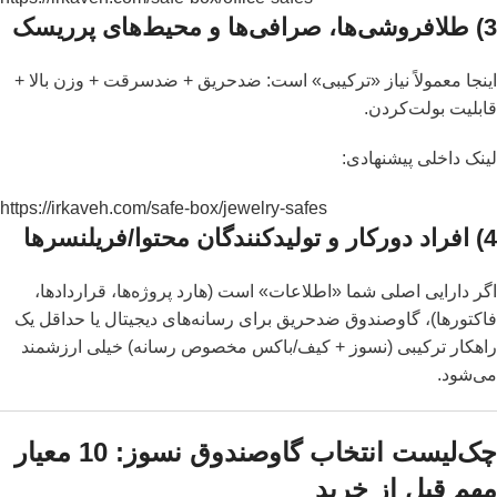
3) طلافروشی‌ها، صرافی‌ها و محیط‌های پرریسک
اینجا معمولاً نیاز «ترکیبی» است: ضدحریق + ضدسرقت + وزن بالا +
قابلیت بولت‌کردن.
لینک داخلی پیشنهادی:
https://irkaveh.com/safe-box/jewelry-safes
4) افراد دورکار و تولیدکنندگان محتوا/فریلنسرها
اگر دارایی اصلی شما «اطلاعات» است (هارد پروژه‌ها، قراردادها،
فاکتورها)، گاوصندوق ضدحریق برای رسانه‌های دیجیتال یا حداقل یک
راهکار ترکیبی (نسوز + کیف/باکس مخصوص رسانه) خیلی ارزشمند
می‌شود.
چک‌لیست انتخاب گاوصندوق نسوز: 10 معیار
مهم قبل از خرید