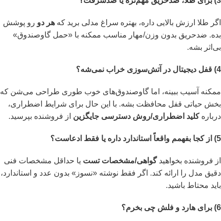
3) برای طلا، ضدحریق مهم‌تره یا ضدسرقت؟
اگر طلا ارزش بالایی داره، بهتره سراغ مدلی برید که
هر دو
رو پوشش
بده. ضدحریق بدون وزن/مهار مناسب ممکنه با «حمل گاوصندوق»
بی‌اثر بشه.
4) قفل دیجیتال در آتش‌سوزی خراب نمی‌شه؟
ممکنه آسیب ببینه، اما گاوصندوق‌های خوب طوری طراحی می‌شن که
بخش حیاتی قفل محافظت بشه. با این حال برای شرایط اضطراری،
درباره
کلید اضطراری/روش دسترسی جایگزین
از فروشنده بپرسید.
5) از کجا بفهمم واقعاً استاندارد داره یا فقط ادعاست؟
از فروشنده بخواهید
گواهی/مشخصات تست
یا حداقل مشخصات فنی
دقیق مدل را ارائه کند. اگر فقط نوشته «نسوز» بدون عدد و استاندارد،
باید محتاط باشید.
6) برای هارد و فلش چی بخرم؟