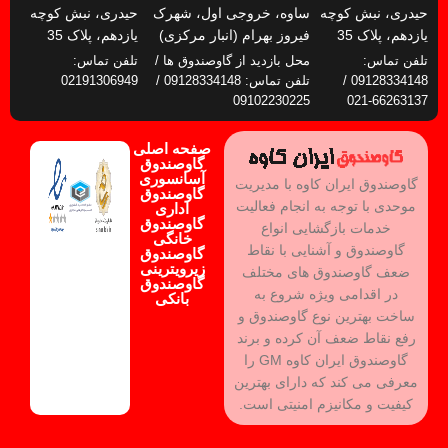
حیدری، نبش کوچه
ساوه، خروجی اول، شهرک
حیدری، نبش کوچه
یازدهم، پلاک 35
فیروز بهرام (انبار مرکزی)
یازدهم، پلاک 35
تلفن تماس:
محل بازدید از گاوصندوق ها /
تلفن تماس:
09128334148 /
تلفن تماس: 09128334148 /
02191306949
09102230225
66263137-021
صفحه اصلی
گاوصندوق
آسانسوری
گاوصندوق ایران کاوه با مدیریت
گاوصندوق
موحدی با توجه به انجام فعالیت
اداری
گاوصندوق
خدمات بازگشایی انواع
خانگی
گاوصندوق و آشنایی با نقاط
گاوصندوق
زیرویترینی
ضعف گاوصندوق های مختلف
گاوصندوق
در اقدامی ویژه شروع به
بانکی
ساخت بهترین نوع گاوصندوق و
رفع نقاط ضعف آن کرده و برند
گاوصندوق ایران کاوه GM را
معرفی می کند که دارای بهترین
کیفیت و مکانیزم امنیتی است.