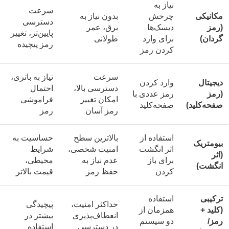
نیاز به
سرعت
مکانیکی
چرخش
بدون نیاز به
دسترسی
(رمز
دیسک‌ها
برق، عمر
پایین‌تر، تغییر
گردان)
برای وارد
طولانی
رمز پیچیده
کردن رمز
سرعت
نیاز به باتری،
دیجیتال
وارد کردن
دسترسی بالا،
احتمال
(رمز
رمز عددی با
امکان تغییر
فراموشی
صفحه‌کلید)
صفحه‌کلید
رمز آسان
رمز
استفاده از
بالاترین سطح
حساسیت به
بیومتریک
اثر انگشت
امنیت شخصی،
شرایط
(اثر
برای باز
عدم نیاز به
محیطی،
انگشت)
کردن
حفظ رمز
قیمت بالاتر
ترکیبی
استفاده
حداکثر امنیت،
پیچیدگی
(کلید +
همزمان از
انعطاف‌پذیری
بیشتر در
رمز/
دو سیستم
در دسترسی
استفاده