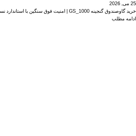
25 می, 2026
خرید گاوصندوق گنجینه GS_1000 | امنیت فوق سنگین با استاندارد نسوز در دنیای پرمخاطره امروز، حفاظت از اسناد تجاری و سرمایه‌های نقد، فراتر...
ادامه مطلب