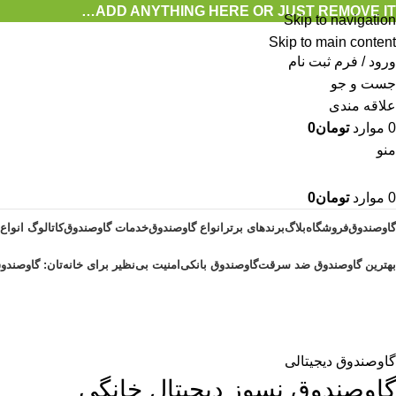
ADD ANYTHING HERE OR JUST REMOVE IT…
Skip to navigation
Skip to main content
ورود / فرم ثبت نام
جست و جو
علاقه مندی
0
موارد
تومان
0
منو
0
موارد
تومان
0
گاوصندوق
فروشگاه
بلاگ
برندهای برتر
انواع گاوصندوق
خدمات گاوصندوق
کاتالوگ انواع
بهترین گاوصندوق ضد سرقت
گاوصندوق بانکی
امنیت بی‌نظیر برای خانه‌تان: گاوصندوق
وبلاگ
خانه
گاوصندوق دیجیتالی
گاوصندوق دیجیتالی
گاوصندوق نسوز دیجیتال خانگی