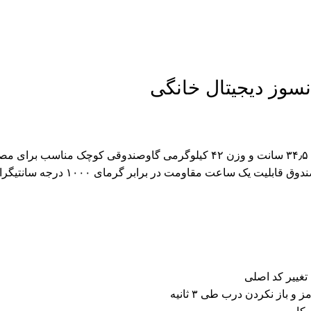
سوز دیجیتال خانگی
گاوصندوق خانگی مدل ۴۸ با ارتفاع ۴۰ سانت عرض ۴۸٫۷ سانت عمق ۳۴٫۵ سانت و وزن ۴۲ کیلوگرمی گاوصندوقی ک
متوسط اداری مانند قرار دادن پول دسته چک و سند می باشد این گاوصندوق قابلیت یک سا
از نکردن درب طی ۳ ثانیه