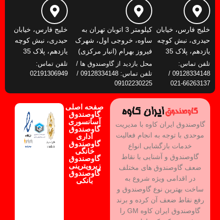
خلیج فارس، خیابان
کیلومتر 3 اتوبان تهران به
خلیج فارس، خیابان
حیدری، نبش کوچه
ساوه، خروجی اول، شهرک
حیدری، نبش کوچه
یازدهم، پلاک 35
فیروز بهرام (انبار مرکزی)
یازدهم، پلاک 35
تلفن تماس:
محل بازدید از گاوصندوق ها /
تلفن تماس:
09128334148 /
تلفن تماس: 09128334148 /
02191306949
09102230225
66263137-021
صفحه اصلی
گاوصندوق
آسانسوری
گاوصندوق ایران کاوه با مدیریت
گاوصندوق
موحدی با توجه به انجام فعالیت
اداری
گاوصندوق
خدمات بازگشایی انواع
خانگی
گاوصندوق و آشنایی با نقاط
گاوصندوق
زیرویترینی
ضعف گاوصندوق های مختلف
گاوصندوق
در اقدامی ویژه شروع به
بانکی
ساخت بهترین نوع گاوصندوق و
رفع نقاط ضعف آن کرده و برند
گاوصندوق ایران کاوه GM را