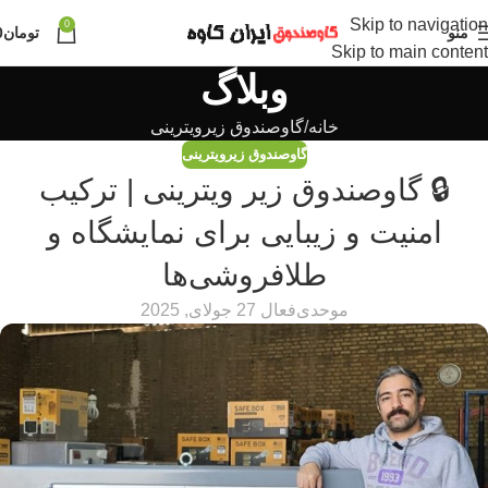
Skip to navigation
0
منو
تومان
0
Skip to main content
وبلاگ
خانه
گاوصندوق زیرویترینی
گاوصندوق زیرویترینی
🔒 گاوصندوق زیر ویترینی | ترکیب
امنیت و زیبایی برای نمایشگاه و
طلافروشی‌ها
موحدی
فعال 27 جولای, 2025