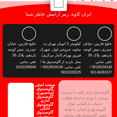
ایران کاوه، رمز آرامش خاطر شما
خلیج فارس، خیابان
کیلومتر 3 اتوبان تهران به
خلیج فارس، خیابان
حیدری، نبش کوچه
ساوه، خروجی اول، شهرک
حیدری، نبش کوچه
یازدهم، پلاک 35
فیروز بهرام (انبار مرکزی)
یازدهم، پلاک 35
تلفن تماس:
محل بازدید از گاوصندوق ها /
تلفن تماس:
09128334148 /
تلفن تماس: 09128334148 /
02191306949
09102230225
66263137-021
صفحه اصلی
گاوصندوق
گاوصندوق ایران کاوه با مدیریت
آسانسوری
گاوصندوق
موحدی با توجه به انجام فعالیت
اداری
خدمات بازگشایی انواع
گاوصندوق
خانگی
گاوصندوق و آشنایی با نقاط
گاوصندوق
ضعف گاوصندوق های مختلف
زیرویترینی