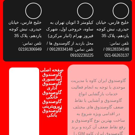
خلیج فارس، خیابان
کیلومتر 3 اتوبان تهران به
خلیج فارس، خیابان
حیدری، نبش کوچه
ساوه، خروجی اول، شهرک
حیدری، نبش کوچه
یازدهم، پلاک 35
فیروز بهرام (انبار مرکزی)
یازدهم، پلاک 35
تلفن تماس:
محل بازدید از گاوصندوق ها /
تلفن تماس:
09128334148 /
تلفن تماس: 09128334148 /
02191306949
09102230225
66263137-021
صفحه اصلی
گاوصندوق
آسانسوری
گاوصندوق ایران کاوه با مدیریت
گاوصندوق
موحدی با توجه به انجام فعالیت
اداری
گاوصندوق
خدمات بازگشایی انواع
خانگی
گاوصندوق و آشنایی با نقاط
گاوصندوق
زیرویترینی
ضعف گاوصندوق های مختلف
گاوصندوق
در اقدامی ویژه شروع به
بانکی
ساخت بهترین نوع گاوصندوق و
رفع نقاط ضعف آن کرده و برند
گاوصندوق ایران کاوه GM را