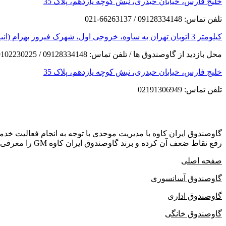
خلیج فارس، خیابان حیدری، نبش کوچه یازدهم، پلاک 35
تلفن تماس: 09128334148 / 66263137-021
کیلومتر 3 اتوبان تهران به ساوه، خروجی اول، شهرک فیروز بهرام (انبار مرکزی)
محل بازدید از گاوصندوق ها / تلفن تماس: 09128334148 / 09102230225
خلیج فارس، خیابان حیدری، نبش کوچه یازدهم، پلاک 35
تلفن تماس: 02191306949
گاوصندوق ایران کاوه با مدیریت موحدی با توجه به انجام فعالیت خ
رفع نقاط ضعف آن کرده و برند گاوصندوق ایران کاوه GM را معرفی می کند که دارای بهترین کیفیت و مکانیزم امنیتی است.
صفحه اصلی
گاوصندوق آسانسوری
گاوصندوق اداری
گاوصندوق خانگی