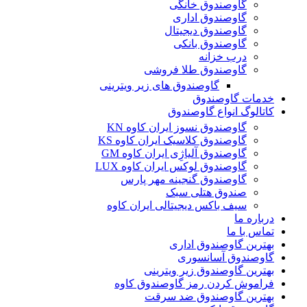
گاوصندوق خانگی
گاوصندوق اداری
گاوصندوق دیجیتال
گاوصندوق بانکی
درب خزانه
گاوصندوق طلا فروشی
گاوصندوق های زیر ویترینی
خدمات گاوصندوق
کاتالوگ انواع گاوصندوق
گاوصندوق نسوز ایران کاوه KN
گاوصندوق کلاسیک ایران کاوه KS
گاوصندوق آلیاژِی ایران کاوه GM
گاوصندوق لوکس ایران کاوه LUX
گاوصندوق گنجینه مهر پارس
صندوق هتلی سبک
سیف باکس دیجیتالی ایران کاوه
درباره ما
تماس با ما
بهترین گاوصندوق اداری
گاوصندوق آسانسوری
بهترین گاوصندوق زیر ویترینی
فراموش کردن رمز گاوصندوق کاوه
بهترین گاوصندوق ضد سرقت