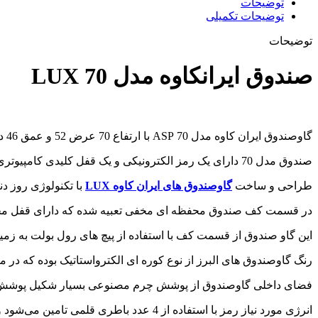
توضیحات
توضیحات تکمیلی
توضیحات
صندوق ایرانکاوه مدل 70 LUX
گاوصندوق ایران کاوه مدل 70 ASP با ارتفاع 70 عرض 52 و عمق 46 دارای وزن 130 کیلوگرم با قابلیت پیچ شدن به زمین است و برای استفاده در منزل گزینه بسیار مناسبی است.
صندوق مدل 70 دارای یک رمز الکترونیکی و یک قفل کلیدی کامپیوتری است که جهت باز کردن درب صندوق کلید و کد رمز هر دو به صورت همزمان نیاز است.
طراحی و ساخت
گاوصندوق های ایران کاوه LUX
با تکنولوژی روز دنیا ه
در قسمت کف صندوق محفظه ای مخفی تعبیه شده که دارای قفل مج
این گاو صندوق از قسمت کف با استفاده از پیچ های رول بولت به زم
رنگ گاوصندوق های البرز از نوع کوره ای الکترواستاتیک بوده که در
فضای داخلی گاوصندوق از پوشش چرم مصنوعی بسیار شکیل پوشش د
انرژی مورد نیاز رمز با استفاده از 4 عدد باطری قلمی تامین می‌شود و باطری ها از بیرون قابل تعویض است.