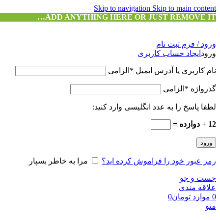
Skip to navigation
Skip to main content
ADD ANYTHING HERE OR JUST REMOVE IT…
ورود / فرم ثبت نام
ورود
ایجاد حساب کاربری
نام کاربری یا آدرس ایمیل
*
الزامی
گذرواژه
*
الزامی
لطفا پاسخ را به عدد انگلیسی وارد کنید:
12 + دوازده =
ورود
رمز عبور خود را فراموش کرده اید؟
مرا به خاطر بسپار
جست و جو
علاقه مندی
0
موارد
تومان
0
منو