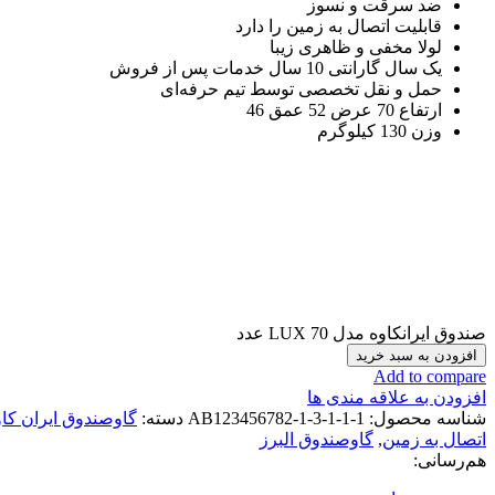
ضد سرقت و نسوز
قابلیت اتصال به زمین را دارد
لولا مخفی و ظاهری زیبا
یک سال گارانتی 10 سال خدمات پس از فروش
حمل و نقل تخصصی توسط تیم حرفه‌ای
ارتفاع 70 عرض 52 عمق 46
وزن 130 کیلوگرم
صندوق ایرانکاوه مدل 70 LUX عدد
افزودن به سبد خرید
Add to compare
افزودن به علاقه مندی ها
شناسه محصول:
AB123456782-1-3-1-1-1
دسته:
گاوصندوق ایران کاوه X
اتصال به زمین
,
گاوصندوق البرز
هم‌رسانی: