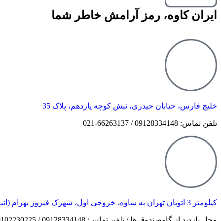
ایران کاوه، رمز آرامش خاطر شما
خلیج فارس، خیابان حیدری، نبش کوچه یازدهم، پلاک 35
تلفن تماس: 09128334148 / 66263137-021
کیلومتر 3 اتوبان تهران به ساوه، خروجی اول، شهرک فیروز بهرام (انبار مرکزی)
محل بازدید از گاوصندوق ها / تلفن تماس: 09128334148 / 09102230225