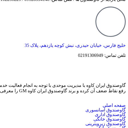
خلیج فارس، خیابان حیدری، نبش کوچه یازدهم، پلاک 35
تلفن تماس: 02191306949
گاوصندوق ایران کاوه با مدیریت موحدی با توجه به انجام فعالیت خ
رفع نقاط ضعف آن کرده و برند گاوصندوق ایران کاوه GM را معرفی می کند که دارای بهترین کیفیت و مکانیزم امنیتی است.
صفحه اصلی
گاوصندوق آسانسوری
گاوصندوق اداری
گاوصندوق خانگی
گاوصندوق زیرویترینی