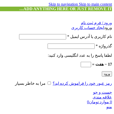
Skip to navigation
Skip to main content
ADD ANYTHING HERE OR JUST REMOVE IT…
ورود / فرم ثبت نام
ورود
ایجاد حساب کاربری
نام کاربری یا آدرس ایمیل
*
گذرواژه
*
لطفا پاسخ را به عدد انگلیسی وارد کنید:
17 − هفت =
ورود
رمز عبور خود را فراموش کرده اید؟
مرا به خاطر بسپار
جست و جو
علاقه مندی
0
موارد
تومان
0
منو