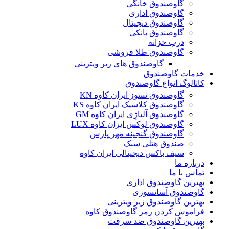
گاوصندوق خانگی
گاوصندوق اداری
گاوصندوق دیجیتال
گاوصندوق بانکی
درب خزانه
گاوصندوق طلا فروشی
گاوصندوق های زیر ویترینی
خدمات گاوصندوق
کاتالوگ انواع گاوصندوق
گاوصندوق نسوز ایران کاوه KN
گاوصندوق کلاسیک ایران کاوه KS
گاوصندوق آلیاژِی ایران کاوه GM
گاوصندوق لوکس ایران کاوه LUX
گاوصندوق گنجینه مهر پارس
صندوق هتلی سبک
سیف باکس دیجیتالی ایران کاوه
درباره ما
تماس با ما
بهترین گاوصندوق اداری
گاوصندوق آسانسوری
بهترین گاوصندوق زیر ویترینی
فراموش کردن رمز گاوصندوق کاوه
بهترین گاوصندوق ضد سرقت