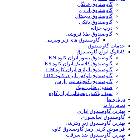
گاوصندوق خانگی
گاوصندوق اداری
گاوصندوق دیجیتال
گاوصندوق بانکی
درب خزانه
گاوصندوق طلا فروشی
گاوصندوق های زیر ویترینی
خدمات گاوصندوق
کاتالوگ انواع گاوصندوق
گاوصندوق نسوز ایران کاوه KN
گاوصندوق کلاسیک ایران کاوه KS
گاوصندوق آلیاژِی ایران کاوه GM
گاوصندوق لوکس ایران کاوه LUX
گاوصندوق گنجینه مهر پارس
صندوق هتلی سبک
سیف باکس دیجیتالی ایران کاوه
درباره ما
تماس با ما
بهترین گاوصندوق اداری
گاوصندوق آسانسوری
بهترین گاوصندوق زیر ویترینی
فراموش کردن رمز گاوصندوق کاوه
بهترین گاوصندوق ضد سرقت