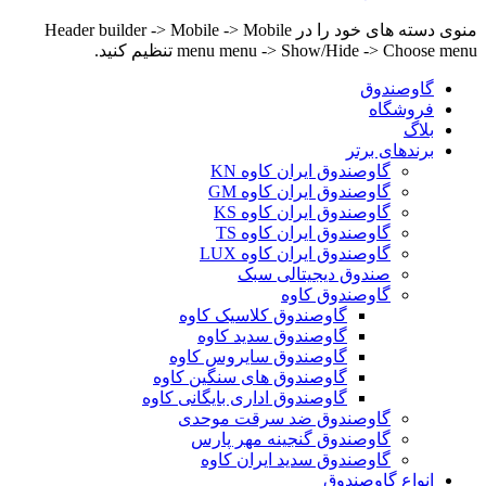
منوی دسته های خود را در Header builder -> Mobile -> Mobile
menu menu -> Show/Hide -> Choose menu تنظیم کنید.
گاوصندوق
فروشگاه
بلاگ
برندهای برتر
گاوصندوق ایران کاوه KN
گاوصندوق ایران کاوه GM
گاوصندوق ایران کاوه KS
گاوصندوق ایران کاوه TS
گاوصندوق ایران کاوه LUX
صندوق دیجیتالی سبک
گاوصندوق کاوه
گاوصندوق کلاسیک کاوه
گاوصندوق سدید کاوه
گاوصندوق سایروس کاوه
گاوصندوق های سنگین کاوه
گاوصندوق اداری بایگانی کاوه
گاوصندوق ضد سرقت موحدی
گاوصندوق گنجینه مهر پارس
گاوصندوق سدید ایران کاوه
انواع گاوصندوق