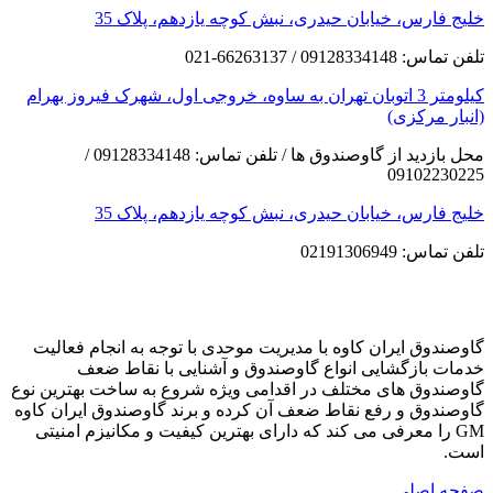
خلیج فارس، خیابان حیدری، نبش کوچه یازدهم، پلاک 35
تلفن تماس: 09128334148 / 66263137-021
کیلومتر 3 اتوبان تهران به ساوه، خروجی اول، شهرک فیروز بهرام
(انبار مرکزی)
محل بازدید از گاوصندوق ها / تلفن تماس: 09128334148 /
09102230225
خلیج فارس، خیابان حیدری، نبش کوچه یازدهم، پلاک 35
تلفن تماس: 02191306949
گاوصندوق ایران کاوه با مدیریت موحدی با توجه به انجام فعالیت
خدمات بازگشایی انواع گاوصندوق و آشنایی با نقاط ضعف
گاوصندوق های مختلف در اقدامی ویژه شروع به ساخت بهترین نوع
گاوصندوق و رفع نقاط ضعف آن کرده و برند گاوصندوق ایران کاوه
GM را معرفی می کند که دارای بهترین کیفیت و مکانیزم امنیتی
است.
صفحه اصلی