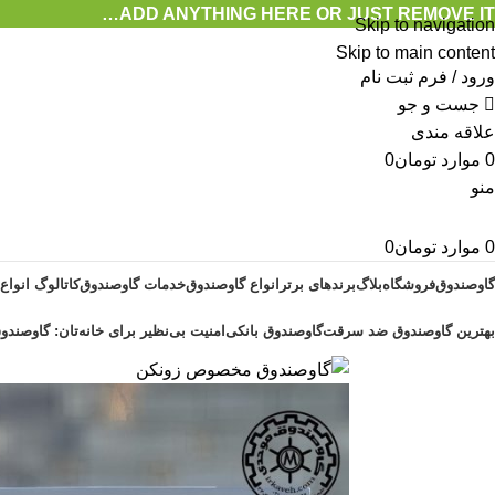
ADD ANYTHING HERE OR JUST REMOVE IT…
Skip to navigation
Skip to main content
ورود / فرم ثبت نام
جست و جو
علاقه مندی
0
موارد
تومان
0
منو
0
موارد
تومان
0
گاوصندوق
فروشگاه
بلاگ
برندهای برتر
انواع گاوصندوق
خدمات گاوصندوق
کاتالوگ انواع
بهترین گاوصندوق ضد سرقت
گاوصندوق بانکی
امنیت بی‌نظیر برای خانه‌تان: گاوصندوق