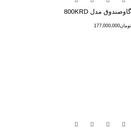
گاوصندوق مدل 800KRD
تومان
177,000,000