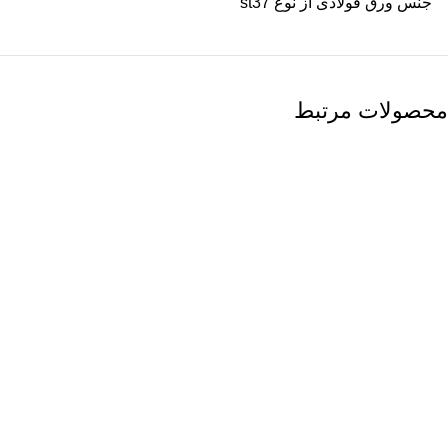
جنس ورق فولادی از نوع st37
محصولات مرتبط