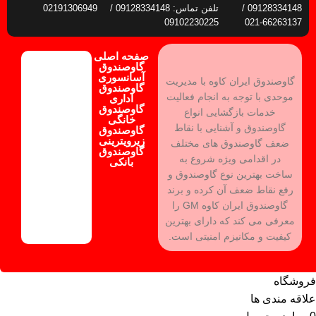
09128334148 /
تلفن تماس: 09128334148 /
02191306949
09102230225
66263137-021
صفحه اصلی
گاوصندوق
آسانسوری
گاوصندوق ایران کاوه با مدیریت
گاوصندوق
موحدی با توجه به انجام فعالیت
اداری
گاوصندوق
خدمات بازگشایی انواع
خانگی
گاوصندوق و آشنایی با نقاط
گاوصندوق
زیرویترینی
ضعف گاوصندوق های مختلف
گاوصندوق
در اقدامی ویژه شروع به
بانکی
ساخت بهترین نوع گاوصندوق و
رفع نقاط ضعف آن کرده و برند
گاوصندوق ایران کاوه GM را
معرفی می کند که دارای بهترین
کیفیت و مکانیزم امنیتی است.
فروشگاه
علاقه مندی ها