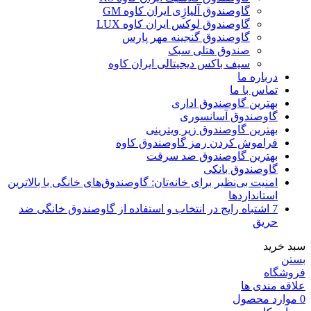
گاوصندوق آلیاژِی ایران کاوه GM
گاوصندوق لوکس ایران کاوه LUX
گاوصندوق گنجینه مهر پارس
صندوق هتلی سبک
سیف باکس دیجیتالی ایران کاوه
درباره ما
تماس با ما
بهترین گاوصندوق اداری
گاوصندوق آسانسوری
بهترین گاوصندوق زیر ویترینی
فراموش کردن رمز گاوصندوق کاوه
بهترین گاوصندوق ضد سرقت
گاوصندوق بانکی
امنیت بی‌نظیر برای خانه‌تان: گاوصندوق‌های خانگی با بالاترین
استانداردها
7 اشتباه رایج در انتخاب و استفاده از گاوصندوق خانگی ضد
حریق
سبد خرید
بستن
فروشگاه
علاقه مندی ها
0
موارد
محصول