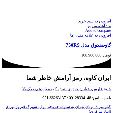
افزودن به سبد خرید
مشاهده سریع
Add to compare
افزودن به علاقه مندی ها
گاوصندوق مدل 750RS
تومان
168,900,000
ایران کاوه، رمز آرامش خاطر شما
خلیج فارس، خیابان حیدری، نبش کوچه یازدهم، پلاک 35
تلفن تماس: 09128334148 / 66263137-021
کیلومتر 3 اتوبان تهران به ساوه، خروجی اول، شهرک فیروز بهرام
(انبار مرکزی)