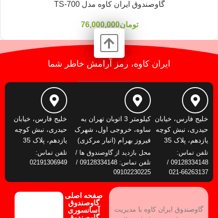
گاوصندوق ایران کاوه مدل TS-700
تومان
76,000,000
ایران کاوه، رمز آرامش خاطر شما
خلیج فارس، خیابان
کیلومتر 3 اتوبان تهران به
خلیج فارس، خیابان
حیدری، نبش کوچه
ساوه، خروجی اول، شهرک
حیدری، نبش کوچه
یازدهم، پلاک 35
فیروز بهرام (انبار مرکزی)
یازدهم، پلاک 35
تلفن تماس:
محل بازدید از گاوصندوق ها /
تلفن تماس:
09128334148 /
تلفن تماس: 09128334148 /
02191306949
09102230225
66263137-021
صفحه اصلی
گاوصندوق
گاوصندوق ایران کاوه با مدیریت
آسانسوری
گاوصندوق