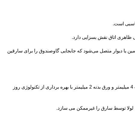
ین یا دیوار متصل می‌شود که جابجایی گاوصندوق را برای سارقین
با قفل حرفه ای رمز دیجیتال مدل 42ES ، درب و بدنه ورق فولادی از جنس ST 37 با ضخامت ورق درب 4 میلیمتر و ورق بدنه 2 میلیمتر با بهره برداری از تکنولوژی روز