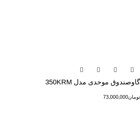
گاوصندوق موحدی مدل 350KRM
تومان
73,000,000