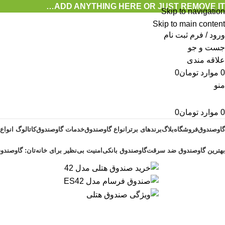
ADD ANYTHING HERE OR JUST REMOVE IT…
Skip to navigation
Skip to main content
ورود / فرم ثبت نام
جست و جو
علاقه مندی
0
موارد
تومان
0
منو
0
موارد
تومان
0
گاوصندوق
فروشگاه
بلاگ
برندهای برتر
انواع گاوصندوق
خدمات گاوصندوق
کاتالوگ انواع
بهترین گاوصندوق ضد سرقت
گاوصندوق بانکی
امنیت بی‌نظیر برای خانه‌تان: گاوصندوق