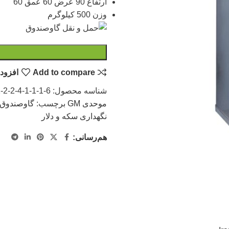
ارتفاع 90 عرض 60 عمق 60
وزن 500 کیلوگرم
Add to compare
افزودن
شناسه محصول:
2-2-4-1-1-1-6
موحدی GM
برچسب:
گاوصندوق ایر
نگهداری سکه و دلار
هم‌رسانی: