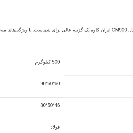
در نهایت، اگر به دنبال یک گاوصندوق با کیفیت و با امنیت بالا هستید، مدل GM900 ایران کاوه یک 
500 کیلوگرم
60*60*90
46*50*80
فولاد