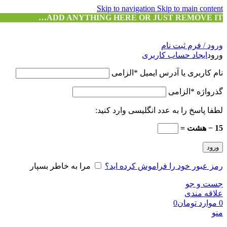
Skip to navigation
Skip to main content
ADD ANYTHING HERE OR JUST REMOVE IT…
ورود / فرم ثبت نام
ورود
ایجاد حساب کاربری
نام کاربری یا آدرس ایمیل
*
الزامی
گذرواژه
*
الزامی
لطفا پاسخ را به عدد انگلیسی وارد کنید:
15 − هشت =
ورود
رمز عبور خود را فراموش کرده اید؟
مرا به خاطر بسپار
جست و جو
علاقه مندی
0
موارد
تومان
0
منو