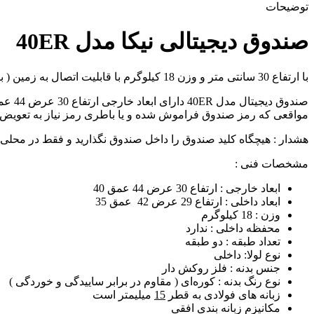
توضیحات
صندوق دیجیتالی نیکا مدل 40ER
با ارتفاع 30 سانتی متر و وزن 18 کیلوگرم با قابلیت اتصال به زمین ( با استفاده از پیچ های رول بلت ) جهت استفاده در منزل یا دفتر کار مناسب است.
مواقعی که رمز صندوق فراموش شده و یا باطری رمز نیاز به تعویض د
هشدار : هیچگاه کلید صندوق را داخل صندوق نگذارید و فقط در محلی ای
مشخصات فنی :
ابعاد خارجی : ارتفاع 30 عرض 44 عمق 40
ابعاد داخلی : ارتفاع 29 عرض 42 عمق 35
وزن : 18 کیلوگرم
محفظه داخلی : ندارد
تعداد طبقه : دو طبقه
نوع لولا: داخلی
جنس بدنه : فلز روکش دار
نوع رنگ بدنه : کوره‌ای ( مقاوم در برابر ساییدگی و خوردگی )
زبانه های فولادی به قطر
15
میلیمتر است
مکانیزم زبانه بندی افقی