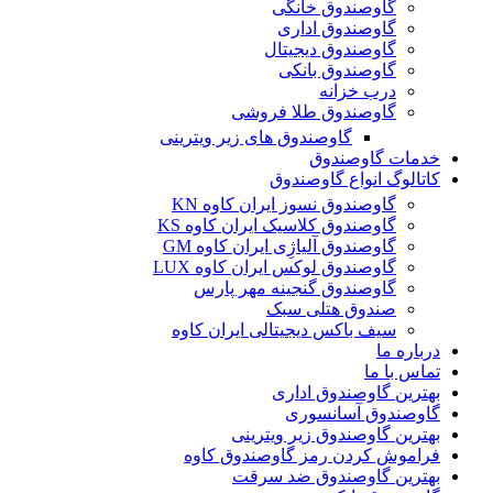
گاوصندوق خانگی
گاوصندوق اداری
گاوصندوق دیجیتال
گاوصندوق بانکی
درب خزانه
گاوصندوق طلا فروشی
گاوصندوق های زیر ویترینی
خدمات گاوصندوق
کاتالوگ انواع گاوصندوق
گاوصندوق نسوز ایران کاوه KN
گاوصندوق کلاسیک ایران کاوه KS
گاوصندوق آلیاژِی ایران کاوه GM
گاوصندوق لوکس ایران کاوه LUX
گاوصندوق گنجینه مهر پارس
صندوق هتلی سبک
سیف باکس دیجیتالی ایران کاوه
درباره ما
تماس با ما
بهترین گاوصندوق اداری
گاوصندوق آسانسوری
بهترین گاوصندوق زیر ویترینی
فراموش کردن رمز گاوصندوق کاوه
بهترین گاوصندوق ضد سرقت