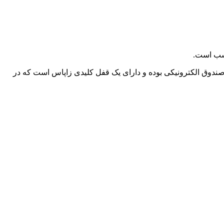
وده و دارای وزنی برابر 18 کیلوگرم است. مکانیزم درب این گاوصندوق الکترونیکی بوده و دارای یک قفل کلیدی زاپاس است که در