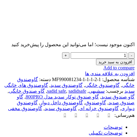
اکنون موجود نیست؛ اما می‌توانید این محصول را پیش‌خرید کنید
افزودن به سبد خرید
Add to compare
افزودن به علاقه مندی ها
شناسه محصول:
MF990081234-1-1-1-2-1
دسته:
گاوصندوق
خانگی
,
گاوصندوق خانگی
,
گاوصندوق سدید
,
گاوصندوق های خانگی
سدید
برچسب:
سشیهی
,
sadidsafe
,
sadid safe
,
گاو صندوق خانگی
,
گاو صندوق سدید
,
گاو صندوق توکار سدید مدل 800PRO
,
گاو
صندوق صدید
,
گاوصندوق
,
گاوصندوق داخل دیوار
,
گاوصندوق
دیواری
,
گاوصندوق خزانه ای
,
گاوصندوق سدید
,
گاوصندوق مخفی
هم‌رسانی:
توضیحات
توضیحات تکمیلی