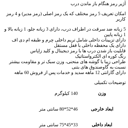
آژیر رمز هنگام باز ماندن درب
امکان تعریف 5 رمز مختلف که یک رمز اصلی (رمز مدیر) و 4 رمز
کاربر
5 زبانه ضد سرقت در اطراف درب، دارای 3 زبانه جلو، 1 زبانه بالا و
1 زبانه پایین
دارای تزیینات داخلی شامل تریم داخلی چرم و طبقه ام دی اف
دارای یک محفظه داخلی با قفل مستقل
قابلیت باز شدن درب ها با رمز دیجیتال و کلید زاپاس
رنگ کوره ای الکترواستاتیک
طراحی زیبا با گوشه های منحنی، وزن سبک تر و مقاومت بیشتر
نسبت به گاوصندوق های بتنی
دارای گارانتی 12 ماهه سدید و خدمات پس از فروش 60 ماهه
توضیحات تکمیلی
وزن
140 کیلوگرم
ابعاد خارجی
46*52*80 سانتی متر
ابعاد داخلی
33*45*75 سانتی متر