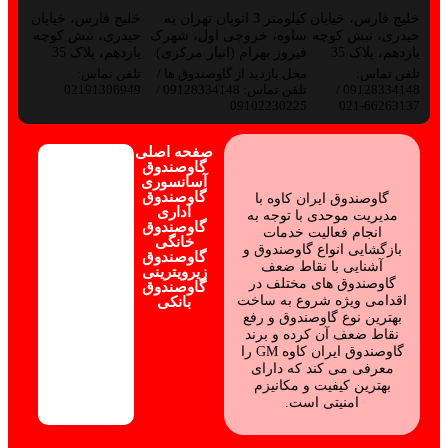
خلیج فارس، خیابان
کیلومتر 3 اتوبان تهران به
خلیج فارس، خیابان
حیدری، نبش کوچه
ساوه، خروجی اول، شهرک
حیدری، نبش کوچه
یازدهم، پلاک 35
فیروز بهرام (انبار مرکزی)
یازدهم، پلاک 35
تلفن تماس:
محل بازدید از گاوصندوق ها /
تلفن تماس:
09128334148 /
تلفن تماس: 09128334148 /
02191306949
09102230225
66263137-021
صفحه اصلی
گاوصندوق
آسانسوری
گاوصندوق
گاوصندوق ایران کاوه با
اداری
مدیریت موحدی با توجه به
گاوصندوق
انجام فعالیت خدمات
خانگی
بازگشایی انواع گاوصندوق و
گاوصندوق
آشنایی با نقاط ضعف
زیرویترینی
گاوصندوق های مختلف در
گاوصندوق
اقدامی ویژه شروع به ساخت
بانکی
بهترین نوع گاوصندوق و رفع
نقاط ضعف آن کرده و برند
گاوصندوق ایران کاوه GM را
معرفی می کند که دارای
بهترین کیفیت و مکانیزم
امنیتی است.