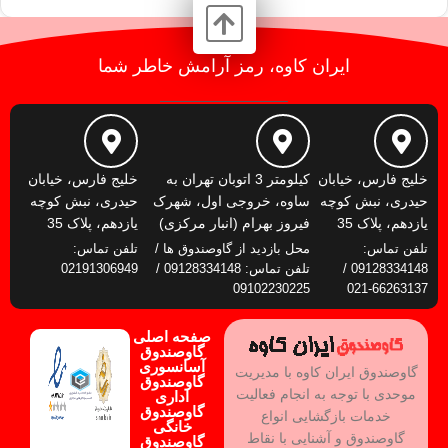
ایران کاوه، رمز آرامش خاطر شما
خلیج فارس، خیابان
کیلومتر 3 اتوبان تهران به
خلیج فارس، خیابان
حیدری، نبش کوچه
ساوه، خروجی اول، شهرک
حیدری، نبش کوچه
یازدهم، پلاک 35
فیروز بهرام (انبار مرکزی)
یازدهم، پلاک 35
تلفن تماس:
محل بازدید از گاوصندوق ها /
تلفن تماس:
09128334148 /
تلفن تماس: 09128334148 /
02191306949
09102230225
66263137-021
صفحه اصلی
گاوصندوق
آسانسوری
گاوصندوق ایران کاوه با مدیریت
گاوصندوق
موحدی با توجه به انجام فعالیت
اداری
گاوصندوق
خدمات بازگشایی انواع
خانگی
گاوصندوق و آشنایی با نقاط
گاوصندوق