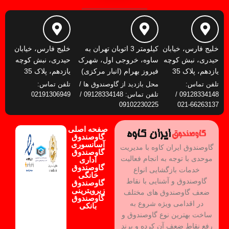
خلیج فارس، خیابان
کیلومتر 3 اتوبان تهران به
خلیج فارس، خیابان
حیدری، نبش کوچه
ساوه، خروجی اول، شهرک
حیدری، نبش کوچه
یازدهم، پلاک 35
فیروز بهرام (انبار مرکزی)
یازدهم، پلاک 35
تلفن تماس:
محل بازدید از گاوصندوق ها /
تلفن تماس:
09128334148 /
تلفن تماس: 09128334148 /
02191306949
09102230225
66263137-021
صفحه اصلی
گاوصندوق
آسانسوری
گاوصندوق ایران کاوه با مدیریت
گاوصندوق
موحدی با توجه به انجام فعالیت
اداری
گاوصندوق
خدمات بازگشایی انواع
خانگی
گاوصندوق و آشنایی با نقاط
گاوصندوق
زیرویترینی
ضعف گاوصندوق های مختلف
گاوصندوق
در اقدامی ویژه شروع به
بانکی
ساخت بهترین نوع گاوصندوق و
رفع نقاط ضعف آن کرده و برند