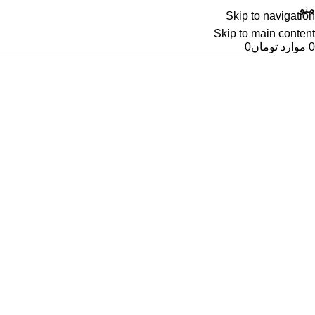
منو
Skip to navigation
Skip to main content
0
موارد
تومان
0
آرشیو برچسب ها اسلحه شکاری
خانه
پست های برچسب زده شده "اسلحه شکاری"