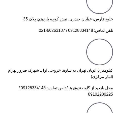
خلیج فارس، خیابان حیدری، نبش کوچه یازدهم، پلاک 35
تلفن تماس: 09128334148 / 66263137-021
کیلومتر 3 اتوبان تهران به ساوه، خروجی اول، شهرک فیروز بهرام
(انبار مرکزی)
محل بازدید از گاوصندوق ها / تلفن تماس: 09128334148 /
09102230225