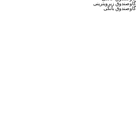
گاوصندوق زیرویترینی
گاوصندوق بانکی