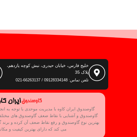
خلیج فارس، خیابان حیدری، نبش کوچه یازدهم،
پلاک 35
تلفن تماس: 09128334148 / 66263137-021
گاوصندوق ایران کاوه با مدیریت موحدی با توجه به انج
گاوصندوق و آشنایی با نقاط ضعف گاوصندوق های مختل
می کند که دارای بهترین کیفیت و مکان