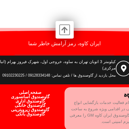
ایران کاوه، رمز آرامش خاطر شما
کیلومتر 3 اتوبان تهران به ساوه، خروجی اول، شهرک فیروز بهرام (انبا
مرکزی)
محل بازدید از گاوصندوق ها / تلفن تماس: 09128334148 / 09102230225
صفحه اصلی
گاوصندوق آسانسوری
گاوصندوق اداری
ام فعالیت خدمات بازگشایی انواع
گاوصندوق خانگی
ف در اقدامی ویژه شروع به ساخت
گاوصندوق زیرویترینی
گاوصندوق بانکی
بهترین نوع گاوصندوق و رفع نقاط ضعف آن کرده و برند گاوصندوق ایران کاوه GM را معرفی
یزم امنیتی است.