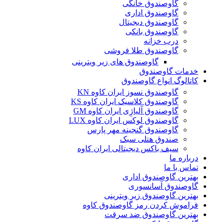
گاوصندوق خانگی
گاوصندوق اداری
گاوصندوق دیجیتال
گاوصندوق بانکی
درب خزانه
گاوصندوق طلا فروشی
گاوصندوق های زیر ویترینی
خدمات گاوصندوق
کاتالوگ انواع گاوصندوق
گاوصندوق نسوز ایران کاوه KN
گاوصندوق کلاسیک ایران کاوه KS
گاوصندوق آلیاژِی ایران کاوه GM
گاوصندوق لوکس ایران کاوه LUX
گاوصندوق گنجینه مهر پارس
صندوق هتلی سبک
سیف باکس دیجیتالی ایران کاوه
درباره ما
تماس با ما
بهترین گاوصندوق اداری
گاوصندوق آسانسوری
بهترین گاوصندوق زیر ویترینی
فراموش کردن رمز گاوصندوق کاوه
بهترین گاوصندوق ضد سرقت