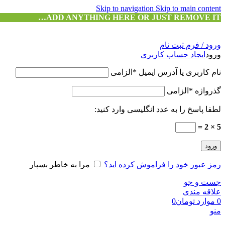
Skip to navigation
Skip to main content
ADD ANYTHING HERE OR JUST REMOVE IT…
ورود / فرم ثبت نام
ورود
ایجاد حساب کاربری
نام کاربری یا آدرس ایمیل
*
الزامی
گذرواژه
*
الزامی
لطفا پاسخ را به عدد انگلیسی وارد کنید:
5 × 2 =
ورود
رمز عبور خود را فراموش کرده اید؟
مرا به خاطر بسپار
جست و جو
علاقه مندی
0
موارد
تومان
0
منو