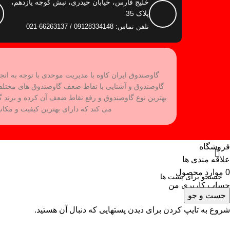
خلیج فارس، خیابان حیدری، نبش کوچه یازدهم،
پلاک 35
تلفن تماس: 09128334148 / 66263137-021
گاوصندوق ایران کاوه با مدیریت موحدی با توجه به انج
گاوصندوق و آشنایی با نقاط ضعف گاوصندوق های مختل
می کند که دارای بهترین کیفیت و مکان
فروشگاه
علاقه مندی ها
0
موارد
محصول
حساب کاربری من
جست و جو
شروع به تایپ کردن برای دیدن پستهایی که دنبال آن هستید.