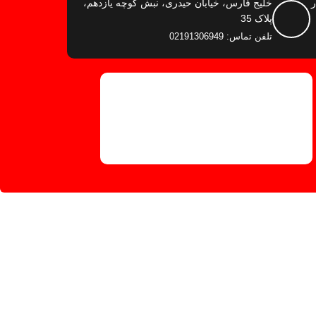
ر
خلیج فارس، خیابان حیدری، نبش کوچه یازدهم،
پلاک 35
تلفن تماس: 02191306949