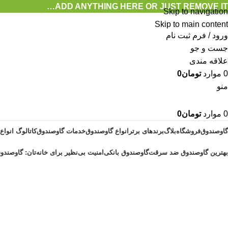
ADD ANYTHING HERE OR JUST REMOVE IT…
Skip to navigation
Skip to main content
ورود / فرم ثبت نام
جست و جو
علاقه مندی
0
موارد
تومان
0
منو
0
موارد
تومان
0
گاوصندوق
فروشگاه
بلاگ
برندهای برتر
انواع گاوصندوق
خدمات گاوصندوق
کاتالوگ انواع
بهترین گاوصندوق ضد سرقت
گاوصندوق بانکی
امنیت بی‌نظیر برای خانه‌تان: گاوصندوق
آرشیو برچسب ها تعمیرات گاوصندوق
خانه
پست های برچسب زده شده "تعمیرات گاوصندوق"
برگه 3