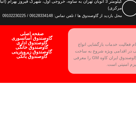
کیلومتر 3 اتوبان تهران به ساوه، خروجی اول، شهرک فیروز بهرام (انبا
مرکزی)
محل بازدید از گاوصندوق ها / تلفن تماس: 09128334148 / 09102230225
صفحه اصلی
گاوصندوق آسانسوری
گاوصندوق اداری
ام فعالیت خدمات بازگشایی انواع
گاوصندوق خانگی
ف در اقدامی ویژه شروع به ساخت
گاوصندوق زیرویترینی
گاوصندوق بانکی
بهترین نوع گاوصندوق و رفع نقاط ضعف آن کرده و برند گاوصندوق ایران کاوه GM را معرفی
یزم امنیتی است.