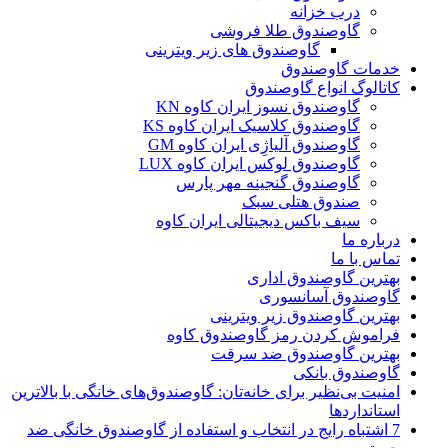
درب خزانه
گاوصندوق طلا فروشی
گاوصندوق های زیر ویترینی
خدمات گاوصندوق
کاتالوگ انواع گاوصندوق
گاوصندوق نسوز ایران کاوه KN
گاوصندوق کلاسیک ایران کاوه KS
گاوصندوق آلیاژِی ایران کاوه GM
گاوصندوق لوکس ایران کاوه LUX
گاوصندوق گنجینه مهر پارس
صندوق هتلی سبک
سیف باکس دیجیتالی ایران کاوه
درباره ما
تماس با ما
بهترین گاوصندوق اداری
گاوصندوق آسانسوری
بهترین گاوصندوق زیر ویترینی
فراموش کردن رمز گاوصندوق کاوه
بهترین گاوصندوق ضد سرقت
گاوصندوق بانکی
امنیت بی‌نظیر برای خانه‌تان: گاوصندوق‌های خانگی با بالاترین
استانداردها
7 اشتباه رایج در انتخاب و استفاده از گاوصندوق خانگی ضد