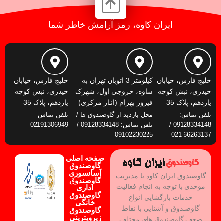
ایران کاوه، رمز آرامش خاطر شما
خلیج فارس، خیابان
کیلومتر 3 اتوبان تهران به
خلیج فارس، خیابان
حیدری، نبش کوچه
ساوه، خروجی اول، شهرک
حیدری، نبش کوچه
یازدهم، پلاک 35
فیروز بهرام (انبار مرکزی)
یازدهم، پلاک 35
تلفن تماس:
محل بازدید از گاوصندوق ها /
تلفن تماس:
09128334148 /
تلفن تماس: 09128334148 /
02191306949
09102230225
66263137-021
صفحه اصلی
گاوصندوق
آسانسوری
گاوصندوق ایران کاوه با مدیریت
گاوصندوق
موحدی با توجه به انجام فعالیت
اداری
گاوصندوق
خدمات بازگشایی انواع
خانگی
گاوصندوق و آشنایی با نقاط
گاوصندوق
زیرویترینی
ضعف گاوصندوق های مختلف