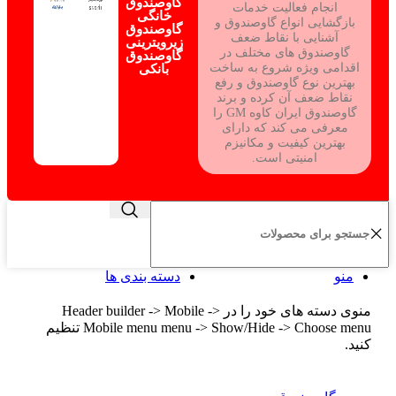
گاوصندوق
انجام فعالیت خدمات
خانگی
بازگشایی انواع گاوصندوق و
گاوصندوق
آشنایی با نقاط ضعف
زیرویترینی
گاوصندوق های مختلف در
گاوصندوق
اقدامی ویژه شروع به ساخت
بانکی
بهترین نوع گاوصندوق و رفع
نقاط ضعف آن کرده و برند
گاوصندوق ایران کاوه GM را
معرفی می کند که دارای
بهترین کیفیت و مکانیزم
امنیتی است.
منو
دسته بندی ها
منوی دسته های خود را در Header builder -> Mobile ->
Mobile menu menu -> Show/Hide -> Choose menu تنظیم
کنید.