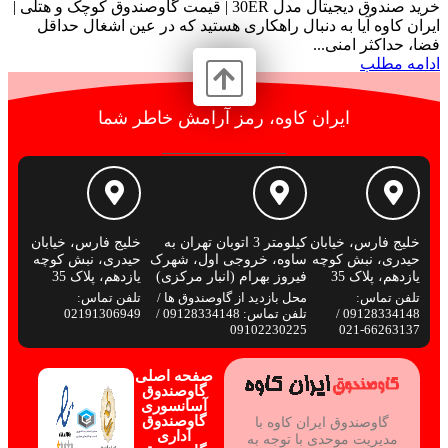
خرید صندوق دیجیتال مدل 30ER | قیمت گاوصندوق کوچک و هتلی |
ایران کاوه آیا به دنبال راهکاری هستید که در عین اشغال حداقل
فضا، حداکثر امنی...
ادامه مطلب
ایران کاوه، رمز آرامش خاطر شما
خلیج فارس، خیابان
کیلومتر 3 اتوبان تهران به
خلیج فارس، خیابان
حیدری، نبش کوچه
ساوه، خروجی اول، شهرک
حیدری، نبش کوچه
یازدهم، پلاک 35
فیروز بهرام (انبار مرکزی)
یازدهم، پلاک 35
تلفن تماس:
محل بازدید از گاوصندوق ها /
تلفن تماس:
09128334148 /
تلفن تماس: 09128334148 /
02191306949
09102230225
66263137-021
صفحه اصلی
گاوصندوق
آسانسوری
گاوصندوق
گاوصندوق ایران کاوه با
اداری
مدیریت موحدی با توجه به