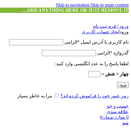
Skip to navigation
Skip to main content
ADD ANYTHING HERE OR JUST REMOVE IT…
ورود / فرم ثبت نام
ورود
ایجاد حساب کاربری
نام کاربری یا آدرس ایمیل
*
الزامی
گذرواژه
*
الزامی
لطفا پاسخ را به عدد انگلیسی وارد کنید:
چهار + شش =
ورود
رمز عبور خود را فراموش کرده اید؟
مرا به خاطر بسپار
جست و جو
علاقه مندی
0
موارد
تومان
0
منو