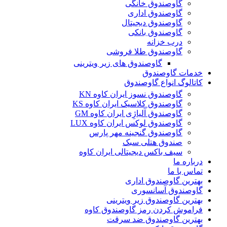
گاوصندوق خانگی
گاوصندوق اداری
گاوصندوق دیجیتال
گاوصندوق بانکی
درب خزانه
گاوصندوق طلا فروشی
گاوصندوق های زیر ویترینی
خدمات گاوصندوق
کاتالوگ انواع گاوصندوق
گاوصندوق نسوز ایران کاوه KN
گاوصندوق کلاسیک ایران کاوه KS
گاوصندوق آلیاژِی ایران کاوه GM
گاوصندوق لوکس ایران کاوه LUX
گاوصندوق گنجینه مهر پارس
صندوق هتلی سبک
سیف باکس دیجیتالی ایران کاوه
درباره ما
تماس با ما
بهترین گاوصندوق اداری
گاوصندوق آسانسوری
بهترین گاوصندوق زیر ویترینی
فراموش کردن رمز گاوصندوق کاوه
بهترین گاوصندوق ضد سرقت