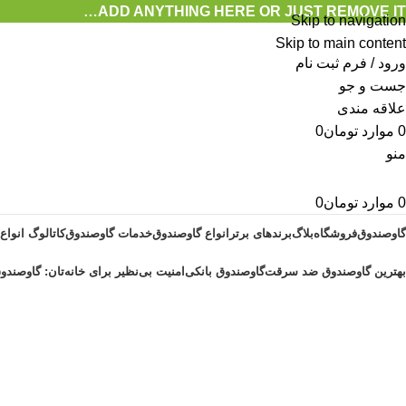
ADD ANYTHING HERE OR JUST REMOVE IT…
Skip to navigation
Skip to main content
ورود / فرم ثبت نام
جست و جو
علاقه مندی
0
موارد
تومان
0
منو
0
موارد
تومان
0
گاوصندوق
فروشگاه
بلاگ
برندهای برتر
انواع گاوصندوق
خدمات گاوصندوق
کاتالوگ انواع
بهترین گاوصندوق ضد سرقت
گاوصندوق بانکی
امنیت بی‌نظیر برای خانه‌تان: گاوصندوق
آرشیو برچسب ها تعویض رمز گاوصندوق
خانه
پست های برچسب زده شده "تعویض رمز گاوصندوق کاوه"